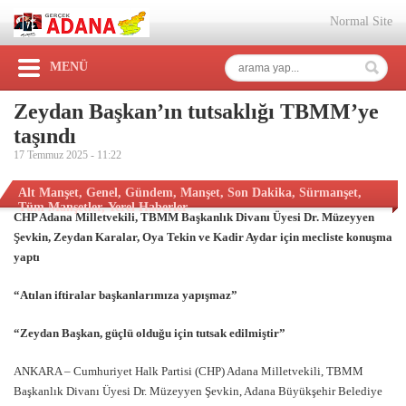
Normal Site
MENÜ
Zeydan Başkan’ın tutsaklığı TBMM’ye
taşındı
17 Temmuz 2025 -
11:22
Alt Manşet
,
Genel
,
Gündem
,
Manşet
,
Son Dakika
,
Sürmanşet
,
Tüm Manşetler
,
Yerel Haberler
CHP Adana Milletvekili, TBMM Başkanlık Divanı Üyesi Dr. Müzeyyen
Şevkin, Zeydan Karalar, Oya Tekin ve Kadir Aydar için mecliste konuşma
yaptı
“Atılan iftiralar başkanlarımıza yapışmaz”
“Zeydan Başkan, güçlü olduğu için tutsak edilmiştir”
ANKARA – Cumhuriyet Halk Partisi (CHP) Adana Milletvekili, TBMM
Başkanlık Divanı Üyesi Dr. Müzeyyen Şevkin, Adana Büyükşehir Belediye