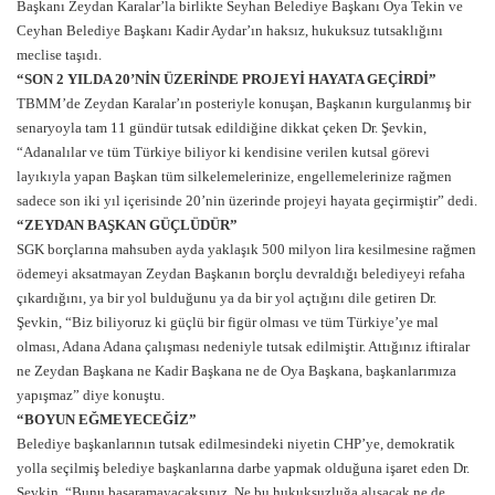
Başkanı Zeydan Karalar’la birlikte Seyhan Belediye Başkanı Oya Tekin ve
Ceyhan Belediye Başkanı Kadir Aydar’ın haksız, hukuksuz tutsaklığını
meclise taşıdı.
“SON 2 YILDA 20’NİN ÜZERİNDE PROJEYİ HAYATA GEÇİRDİ”
TBMM’de Zeydan Karalar’ın posteriyle konuşan, Başkanın kurgulanmış bir
senaryoyla tam 11 gündür tutsak edildiğine dikkat çeken Dr. Şevkin,
“Adanalılar ve tüm Türkiye biliyor ki kendisine verilen kutsal görevi
layıkıyla yapan Başkan tüm silkelemelerinize, engellemelerinize rağmen
sadece son iki yıl içerisinde 20’nin üzerinde projeyi hayata geçirmiştir” dedi.
“ZEYDAN BAŞKAN GÜÇLÜDÜR”
SGK borçlarına mahsuben ayda yaklaşık 500 milyon lira kesilmesine rağmen
ödemeyi aksatmayan Zeydan Başkanın borçlu devraldığı belediyeyi refaha
çıkardığını, ya bir yol bulduğunu ya da bir yol açtığını dile getiren Dr.
Şevkin, “Biz biliyoruz ki güçlü bir figür olması ve tüm Türkiye’ye mal
olması, Adana Adana çalışması nedeniyle tutsak edilmiştir. Attığınız iftiralar
ne Zeydan Başkana ne Kadir Başkana ne de Oya Başkana, başkanlarımıza
yapışmaz” diye konuştu.
“BOYUN EĞMEYECEĞİZ”
Belediye başkanlarının tutsak edilmesindeki niyetin CHP’ye, demokratik
yolla seçilmiş belediye başkanlarına darbe yapmak olduğuna işaret eden Dr.
Şevkin, “Bunu başaramayacaksınız. Ne bu hukuksuzluğa alışacak ne de