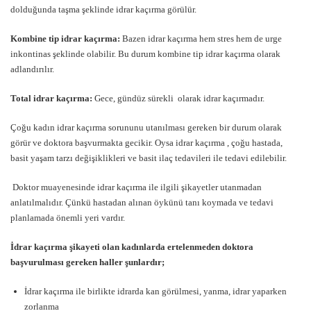
dolduğunda taşma şeklinde idrar kaçırma görülür.
Kombine tip idrar kaçırma:
Bazen idrar kaçırma hem stres hem de urge
inkontinas şeklinde olabilir. Bu durum kombine tip idrar kaçırma olarak
adlandırılır.
Total idrar kaçırma:
Gece, gündüz sürekli olarak idrar kaçırmadır.
Çoğu kadın idrar kaçırma sorununu utanılması gereken bir durum olarak
görür ve doktora başvurmakta gecikir. Oysa idrar kaçırma , çoğu hastada,
basit yaşam tarzı değişiklikleri ve basit ilaç tedavileri ile tedavi edilebilir.
Doktor muayenesinde idrar kaçırma ile ilgili şikayetler utanmadan
anlatılmalıdır. Çünkü hastadan alınan öykünü tanı koymada ve tedavi
planlamada önemli yeri vardır.
İdrar kaçırma şikayeti olan kadınlarda ertelenmeden doktora
başvurulması gereken haller şunlardır;
İdrar kaçırma ile birlikte idrarda kan görülmesi, yanma, idrar yaparken
zorlanma