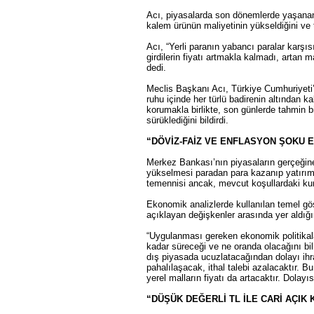
Acı, piyasalarda son dönemlerde yaşanan 
kalem ürünün maliyetinin yükseldiğini ve 
Acı, “Yerli paranın yabancı paralar karşı
girdilerin fiyatı artmakla kalmadı, artan 
dedi.
Meclis Başkanı Acı, Türkiye Cumhuriyeti’n
ruhu içinde her türlü badirenin altından k
korumakla birlikte, son günlerde tahmin 
sürüklediğini bildirdi.
“DÖVİZ-FAİZ VE ENFLASYON ŞOKU 
Merkez Bankası’nın piyasaların gerçeğine
yükselmesi paradan para kazanıp yatırıml
temennisi ancak, mevcut koşullardaki kur
Ekonomik analizlerde kullanılan temel gö
açıklayan değişkenler arasında yer aldığın
“Uygulanması gereken ekonomik politikalar
kadar süreceği ve ne oranda olacağını bil
dış piyasada ucuzlatacağından dolayı ihra
pahalılaşacak, ithal talebi azalacaktır. B
yerel malların fiyatı da artacaktır. Dolayı
“DÜŞÜK DEĞERLİ TL İLE CARİ AÇIK