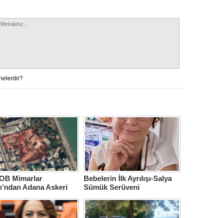
nelerdir?
B Mimarlar
Bebelerin İlk Ayrılışı-Salya
ı’ndan Adana Askeri
Sümük Serüveni
ne için çağrı…