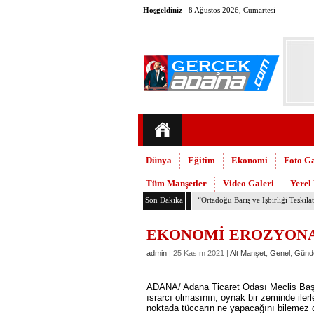
Hoşgeldiniz
8 Ağustos 2026, Cumartesi
Dünya
Eğitim
Ekonomi
Foto Ga
Tüm Manşetler
Video Galeri
Yerel
Son Dakika
TMMOB Mimarlar Odası’ndan Adana
EKONOMİ EROZYON
admin
| 25 Kasım 2021 |
Alt Manşet
,
Genel
,
Günd
ADANA/ Adana Ticaret Odası Meclis Başka
ısrarcı olmasının, oynak bir zeminde ile
noktada tüccarın ne yapacağını bilemez d