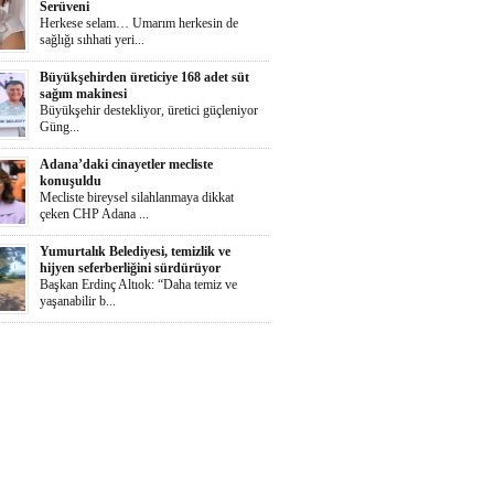
Serüveni
Herkese selam… Umarım herkesin de
sağlığı sıhhati yeri...
Büyükşehirden üreticiye 168 adet süt
sağım makinesi
Büyükşehir destekliyor, üretici güçleniyor
Güng...
Adana’daki cinayetler mecliste
konuşuldu
Mecliste bireysel silahlanmaya dikkat
çeken CHP Adana ...
Yumurtalık Belediyesi, temizlik ve
hijyen seferberliğini sürdürüyor
Başkan Erdinç Altıok: “Daha temiz ve
yaşanabilir b...
Ortaya Karışık
Herkese selaammm…Adana’nın cayır
cayır sıcağında günde...
Zeydan Karalar Yüreğir seçiminde
sorumluluk üstlendi.
Yüreğir Yeniden Kazanıldı Örgütlü
birliktelik Yüreğ...