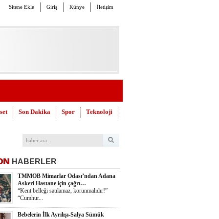
Sitene Ekle
Giriş
Künye
İletişim
set
Son Dakika
Spor
Teknoloji
ON
HABERLER
TMMOB Mimarlar Odası’ndan Adana
Askeri Hastane için çağrı…
“Kent belleği satılamaz, korunmalıdır!”
“Cumhur...
Bebelerin İlk Ayrılışı-Salya Sümük