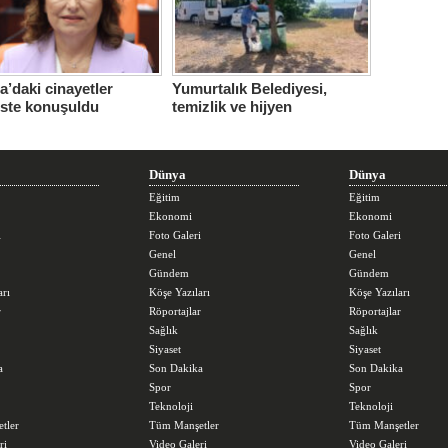
’daki cinayetler
Yumurtalık Belediyesi,
iste konuşuldu
temizlik ve hijyen
seferberliğini sürdürüyor
Dünya
Dünya
Eğitim
Eğitim
Ekonomi
Ekonomi
i
Foto Galeri
Foto Galeri
Genel
Genel
Gündem
Gündem
arı
Köşe Yazıları
Köşe Yazıları
r
Röportajlar
Röportajlar
Sağlık
Sağlık
Siyaset
Siyaset
a
Son Dakika
Son Dakika
Spor
Spor
Teknoloji
Teknoloji
tler
Tüm Manşetler
Tüm Manşetler
ri
Video Galeri
Video Galeri