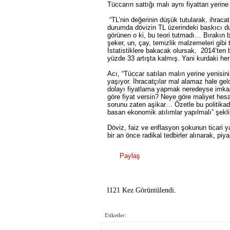
Tüccarın sattığı malı aynı fiyattan yerin
“TL’nin değerinin düşük tutularak, ihracat
durumda dövizin TL üzerindeki baskıcı d
görünen o ki, bu teori tutmadı… Bırakın b
şeker, un, çay, temizlik malzemeleri gibi t
İstatistiklere bakacak olursak, 2014’ten 
yüzde 33 artışta kalmış. Yani kurdaki her 7
Acı, “Tüccar satılan malın yerine yenisin
yaşıyor. İhracatçılar mal alamaz hale geld
dolayı fiyatlama yapmak neredeyse imkan
göre fiyat versin? Neye göre maliyet hes
sorunu zaten aşikar… Özetle bu politikad
basan ekonomik atılımlar yapılmalı” şekl
Döviz, faiz ve enflasyon şokunun ticari yaş
bir an önce radikal tedbirler alınarak, piy
Paylaş
1121 Kez Görüntülendi.
Etiketler: