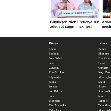
Büyükşehirden üreticiye 168
Adana
adet süt sağım makinesi
mecl
Dünya
Dünya
Eğitim
Eğitim
Ekonomi
Ekonomi
Foto Galeri
Foto Galer
Genel
Genel
Gündem
Gündem
Köşe Yazıları
Köşe Yazıl
Röportajlar
Röportajla
Sağlık
Sağlık
Siyaset
Siyaset
Son Dakika
Son Dakik
Spor
Spor
Teknoloji
Teknoloji
Tüm Manşetler
Tüm Manşe
Video Galeri
Video Gale