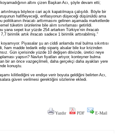
e koyamadığının altını çizen Başkan Acı, şöyle devam etti;
 artırılmaya böylece cari açık kapatılmaya çalışıldı. Böyle bir
uruşunun hafifleyeceği, enflasyonun düşeceği düşünüldü ama
u politikanın ihracatı arttırmasını gelinen aşamada marketlerde
emel tüketim ürünlerine bile alım sınırlaması getirildi.
bu yana sepet kur yüzde 254 artarken Türkiye’nin ihracatı
,7 birimlik artık ihracatı sadece 1 birimlik arttırabilmiş.”
i koyamıyor. Piyasalar şu an ciddi anlamda mal bulma sıkıntısı
i, ham madde tedarik edip sipariş alsalar bile kur krizinden
sız. Gün içerisinde yüzde 10 değişen dövizde, üretici neye
aplaması yapsın? Navlun fiyatları artıyor, konteyner bulma
an bir an önce vazgeçilmeli, daha gerçekçi daha ayakları yere
inde konuştu.
amı kilitlediğini ve endişe verir boyuta geldiğini belirten Acı,
asalara güven verilmesi gerektiğini sözlerine ekledi.
Yazdır
PDF
E-Mail