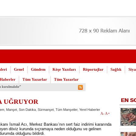
leri
Genel
Gündem
Köşe Yazıları
Röportajlar
Sağlık
Siya
 Haberler
Tüm Yazarlar
Tüm Yazarlar
 Askeri Hastane için çağrı…
EN
S
A UĞRUYOR
em
,
Manşet
,
Son Dakika
,
Sürmanşet
,
Tüm Manşetler
,
Yerel Haberler
A-
A+
nı İsmail Acı, Merkez Bankası’nın sert faiz indirimi kararında
rleyen döviz kurunda sıçramaya neden olduğunu ve gelinen
urumda olduğunu bildirdi.