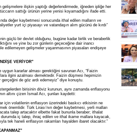
gelişmelere ilişkin yaptığı değerlendirmede, iğneden ipliğe her
tüccarın sattığı ürünün yerine yenisi koyamadığını ifade etti.
sında değer kaybetmesi sonucunda ithal edilen malların ve
maliyetler yurt içi piyasayı ve vatandaşın alım gücünü de kırdı”
in güçlü bir devlet olduğunu, bugüne kadar birlik ve beraberlik
alktığını ve yine bu zor günlerin geçeceğine dair inancı
bile edilemeyen gelişmeler yaşanmasının piyasaları endişeye
ENDİŞE VERİYOR”
 uygun kararlar alması gerektiğini savunan Acı, “Faizin
ara ilgini azalması demektedir. Faizin düşmesi hepimizin
 gerçeğini de göz ardı edemeyiz” diye konuştu.
stergelerden birisinin döviz kurunun, aynı zamanda enflasyonu
ın altını çizen İsmail Acı, şunları kaydetti:
 için volatilenin enflasyon üzerindeki baskıcı etkisinin ne
mek önemlidir. Türk Lirası’nın değer kaybetmesi, yerli malları
cata talep artacaktır elbette fakat bununla beraber; ithalat
u durumda iç talep, ihraç edilen ve ithal ikame mallara kayacak,
sıyla tek haneli enflasyon rakamları hayalden ibaret olacaktır.”
 KAPANMAZ”