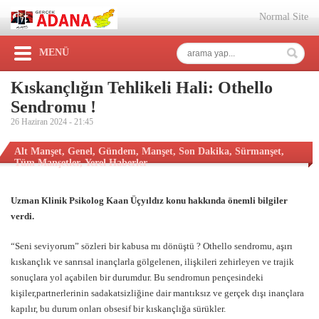
Normal Site
MENÜ
Kıskançlığın Tehlikeli Hali: Othello
Sendromu !
26 Haziran 2024 -
21:45
Alt Manşet
,
Genel
,
Gündem
,
Manşet
,
Son Dakika
,
Sürmanşet
,
Tüm Manşetler
,
Yerel Haberler
Uzman Klinik Psikolog Kaan Üçyıldız konu hakkında önemli bilgiler
verdi.
“Seni seviyorum” sözleri bir kabusa mı dönüştü ? Othello sendromu, aşırı
kıskançlık ve sanrısal inançlarla gölgelenen, ilişkileri zehirleyen ve trajik
sonuçlara yol açabilen bir durumdur. Bu sendromun pençesindeki
kişiler,partnerlerinin sadakatsizliğine dair mantıksız ve gerçek dışı inançlara
kapılır, bu durum onları obsesif bir kıskançlığa sürükler.