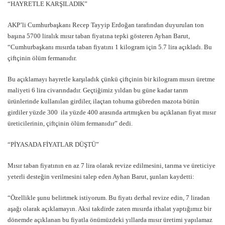
“HAYRETLE KARŞILADIK”
AKP’li Cumhurbaşkanı Recep Tayyip Erdoğan tarafından duyurulan ton
başına 5700 liralık mısır taban fiyatına tepki gösteren Ayhan Barut,
“Cumhurbaşkanı mısırda taban fiyatını 1 kilogram için 5.7 lira açıkladı. Bu
çiftçinin ölüm fermanıdır.
Bu açıklamayı hayretle karşıladık çünkü çiftçinin bir kilogram mısırı üretme
maliyeti 6 lira civarındadır. Geçtiğimiz yıldan bu güne kadar tarım
ürünlerinde kullanılan girdiler, ilaçtan tohuma gübreden mazota bütün
girdiler yüzde 300 ila yüzde 400 arasında artmışken bu açıklanan fiyat mısır
üreticilerinin, çiftçinin ölüm fermanıdır” dedi.
“PİYASADA FİYATLAR DÜŞTÜ”
Mısır taban fiyatının en az 7 lira olarak revize edilmesini, tarıma ve üreticiye
yeterli desteğin verilmesini talep eden Ayhan Barut, şunları kaydetti:
“Özellikle şunu belirtmek istiyorum. Bu fiyatı derhal revize edin, 7 liradan
aşağı olarak açıklamayın. Aksi takdirde zaten mısırda ithalat yaptığımız bir
dönemde açıklanan bu fiyatla önümüzdeki yıllarda mısır üretimi yapılamaz