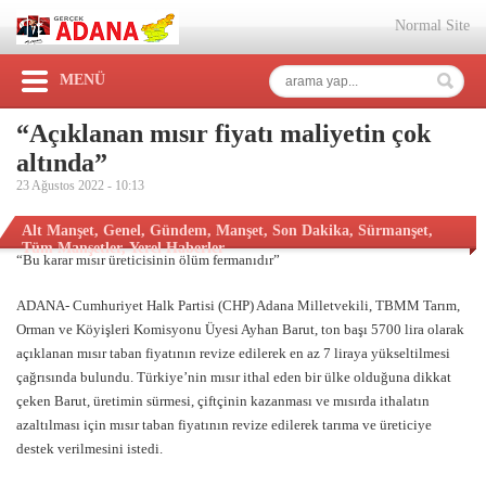
Normal Site
MENÜ
“Açıklanan mısır fiyatı maliyetin çok
altında”
23 Ağustos 2022 -
10:13
Alt Manşet
,
Genel
,
Gündem
,
Manşet
,
Son Dakika
,
Sürmanşet
,
Tüm Manşetler
,
Yerel Haberler
“Bu karar mısır üreticisinin ölüm fermanıdır”
ADANA- Cumhuriyet Halk Partisi (CHP) Adana Milletvekili, TBMM Tarım,
Orman ve Köyişleri Komisyonu Üyesi Ayhan Barut, ton başı 5700 lira olarak
açıklanan mısır taban fiyatının revize edilerek en az 7 liraya yükseltilmesi
çağrısında bulundu. Türkiye’nin mısır ithal eden bir ülke olduğuna dikkat
çeken Barut, üretimin sürmesi, çiftçinin kazanması ve mısırda ithalatın
azaltılması için mısır taban fiyatının revize edilerek tarıma ve üreticiye
destek verilmesini istedi.