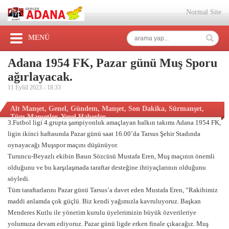
Normal Site
MENÜ
Adana 1954 FK, Pazar günü Muş Sporu
ağırlayacak.
11 Eylül 2023 -
18:33
Alt Manşet
,
Genel
,
Gündem
,
Manşet
,
Son Dakika
,
Sürmanşet
,
Tüm Manşetler
,
Yerel Haberler
3.Futbol ligi 4.grupta şampiyonluk amaçlayan halkın takımı Adana 1954 FK,
ligin ikinci haftasında Pazar günü saat 16.00’da Tarsus Şehir Stadında
oynayacağı Muşspor maçını düşünüyor.
Turuncu-Beyazlı ekibin Basın Sözcüsü Mustafa Eren, Muş maçının önemli
olduğunu ve bu karşılaşmada taraftar desteğine ihtiyaçlarının olduğunu
söyledi.
Tüm taraftarlarını Pazar günü Tarsus’a davet eden Mustafa Eren, “Rakibimiz
maddi anlamda çok güçlü. Biz kendi yağımızla kavruluyoruz. Başkan
Menderes Kutlu ile yönetim kurulu üyelerimizin büyük özverileriye
yolumuza devam ediyoruz. Pazar günü ligde erken finale çıkacağız. Muş