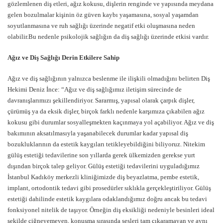
gözlemlenen diş etleri, ağız kokusu, dişlerin renginde ve yapısında meydana
gelen bozulmalar kişinin öz güven kaybı yaşamasına, sosyal yaşamdan
soyutlanmasına ve ruh sağlığı üzerinde negatif etki oluşmasına neden
olabilir.Bu nedenle psikolojik sağlığın da diş sağlığı üzerinde etkisi vardır.
Ağız ve Diş Sağlığı Derin Etkilere Sahip
Ağız ve diş sağlığının yalnızca beslenme ile ilişkili olmadığını belirten Diş
Hekimi Deniz İnce: “Ağız ve diş sağlığımız iletişim sürecinde de
davranışlarımızı şekillendiriyor. Sararmış, yapısal olarak çarpık dişler,
çürümüş ya da eksik dişler, birçok farklı nedenle karşımıza çıkabilen ağız
kokusu gibi durumlar sosyalleşmekten kaçınmaya yol açabiliyor. Ağız ve diş
bakımının aksatılmasıyla yaşanabilecek durumlar kadar yapısal diş
bozukluklarının da estetik kaygıları tetikleyebildiğini biliyoruz. Nitekim
gülüş estetiği tedavilerine son yıllarda gerek ülkemizden gerekse yurt
dışından birçok talep geliyor. Gülüş estetiği tedavilerini uyguladığımız
İstanbul Kadıköy merkezli kliniğimizde diş beyazlatma, pembe estetik,
implant, ortodontik tedavi gibi prosedürler sıklıkla gerçekleştiriliyor. Gülüş
estetiği dahilinde estetik kaygılara odaklandığımız doğru ancak bu tedavi
fonksiyonel nitelik de taşıyor. Örneğin diş eksikliği nedeniyle besinleri ideal
şekilde çiğneyemeyen, konuşma sırasında sesleri tam çıkaramayan ve aynı