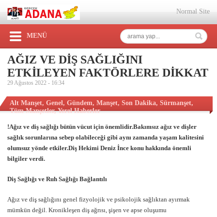
Normal Site
MENÜ
AĞIZ VE DİŞ SAĞLIĞINI
ETKİLEYEN FAKTÖRLERE DİKKAT
29 Ağustos 2022 -
16:34
Alt Manşet
,
Genel
,
Gündem
,
Manşet
,
Son Dakika
,
Sürmanşet
,
Tüm Manşetler
,
Yerel Haberler
!Ağız ve diş sağlığı bütün vücut için önemlidir.Bakımsız ağız ve dişler
sağlık sorunlarına sebep olabileceği gibi aynı zamanda yaşam kalitesini
olumsuz yönde etkiler.Diş Hekimi Deniz İnce konu hakkında önemli
bilgiler verdi.
Diş Sağlığı ve Ruh Sağlığı Bağlantılı
Ağız ve diş sağlığını genel fizyolojik ve psikolojik sağlıktan ayırmak
mümkün değil. Kronikleşen diş ağrısı, şişen ve apse oluşumu