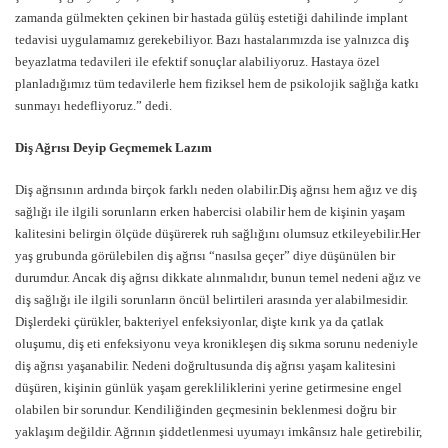
zamanda gülmekten çekinen bir hastada gülüş estetiği dahilinde implant
tedavisi uygulamamız gerekebiliyor. Bazı hastalarımızda ise yalnızca diş
beyazlatma tedavileri ile efektif sonuçlar alabiliyoruz. Hastaya özel
planladığımız tüm tedavilerle hem fiziksel hem de psikolojik sağlığa katkı
sunmayı hedefliyoruz.” dedi.
Diş Ağrısı Deyip Geçmemek Lazım
Diş ağrısının ardında birçok farklı neden olabilir.Diş ağrısı hem ağız ve diş
sağlığı ile ilgili sorunların erken habercisi olabilir hem de kişinin yaşam
kalitesini belirgin ölçüde düşürerek ruh sağlığını olumsuz etkileyebilir.Her
yaş grubunda görülebilen diş ağrısı “nasılsa geçer” diye düşünülen bir
durumdur. Ancak diş ağrısı dikkate alınmalıdır, bunun temel nedeni ağız ve
diş sağlığı ile ilgili sorunların öncül belirtileri arasında yer alabilmesidir.
Dişlerdeki çürükler, bakteriyel enfeksiyonlar, dişte kırık ya da çatlak
oluşumu, diş eti enfeksiyonu veya kronikleşen diş sıkma sorunu nedeniyle
diş ağrısı yaşanabilir. Nedeni doğrultusunda diş ağrısı yaşam kalitesini
düşüren, kişinin günlük yaşam gerekliliklerini yerine getirmesine engel
olabilen bir sorundur. Kendiliğinden geçmesinin beklenmesi doğru bir
yaklaşım değildir. Ağrının şiddetlenmesi uyumayı imkânsız hale getirebilir,