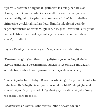
Ziyaret kapsamında bölgedeki işletmeleri tek tek gezen Başkan
Demirçalı ve Başkanvekili Geçer, esnafların günlük faaliyetleri
hakkında bilgi aldı, karşılaşılan sorunların çözümü için belediye
birimlerine gerekli talimatları iletti. Esnafın taleplerini yerinde
değerlendirmenin önemine vurgu yapan Başkan Demirçalı, Yüreğir’de
hizmet kalitesini artırmak için saha çalışmalarının aralıksız devam
edeceğini belirtti.
Başkan Demirçalı, ziyarette yaptığı açıklamada şunları söyledi:
“Esnafımızın görüşleri, ilçemizin gelişimi açısından büyük değer
taşıyor. Halkımızla ve esnafımızla sürekli iç içe olmaya, ihtiyaçları
yerinde tespit ederek hızlı çözümler üretmeye devam edeceğiz.”
Adana Büyükşehir Belediye Başkanvekili Güngör Geçer ise Büyükşehir
Belediyesi ile Yüreğir Belediyesi arasındaki iş birliğinin güçlenerek
süreceğini, ortak çalışmalarla bölgedeki yaşam kalitesini yükseltmeyi
hedeflediklerini ifade etti.
Esnaf ziyaretleri samimi sohbetler eşliğinde devam ederken,