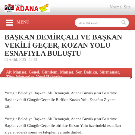
Normal Site
MENÜ
BAŞKAN DEMİRÇALI VE BAŞKAN
VEKİLİ GEÇER, KOZAN YOLU
ESNAFIYLA BULUŞTU
05 Aralık 2025 -
12:23
Alt Manşet
,
Genel
,
Gündem
,
Manşet
,
Son Dakika
,
Sürmanşet
,
Tüm Manşetler
,
Yerel Haberler
Yüreğir Belediye Başkanı Ali Demirçalı, Adana Büyükşehir Belediye
Başkanvekili Güngör Geçer ile Birlikte Kozan Yolu Esnafını Ziyaret
Etti
Yüreğir Belediye Başkanı Ali Demirçalı, Adana Büyükşehir Belediye
Başkanvekili Güngör Geçer ile birlikte Kozan Yolu üzerindeki esnafları
ziyaret ederek sorun ve talepleri yerinde dinledi.