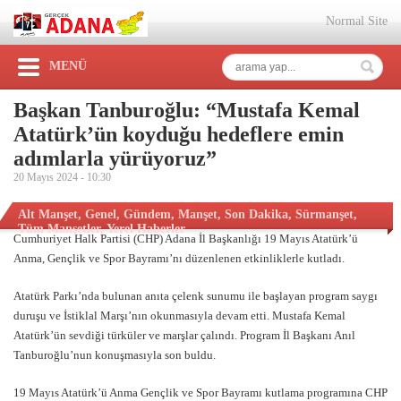
Normal Site
MENÜ
Başkan Tanburoğlu: “Mustafa Kemal
Atatürk’ün koyduğu hedeflere emin
adımlarla yürüyoruz”
20 Mayıs 2024 -
10:30
Alt Manşet
,
Genel
,
Gündem
,
Manşet
,
Son Dakika
,
Sürmanşet
,
Tüm Manşetler
,
Yerel Haberler
Cumhuriyet Halk Partisi (CHP) Adana İl Başkanlığı 19 Mayıs Atatürk’ü
Anma, Gençlik ve Spor Bayramı’nı düzenlenen etkinliklerle kutladı.
Atatürk Parkı’nda bulunan anıta çelenk sunumu ile başlayan program saygı
duruşu ve İstiklal Marşı’nın okunmasıyla devam etti. Mustafa Kemal
Atatürk’ün sevdiği türküler ve marşlar çalındı. Program İl Başkanı Anıl
Tanburoğlu’nun konuşmasıyla son buldu.
19 Mayıs Atatürk’ü Anma Gençlik ve Spor Bayramı kutlama programına CHP