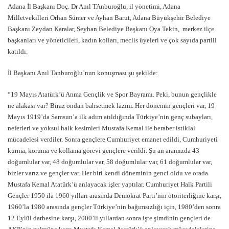
Adana İl Başkanı Doç. Dr Anıl TAnburoğlu, il yönetimi, Adana
Milletvekilleri Orhan Sümer ve Ayhan Barut, Adana Büyükşehir Belediye
Başkanı Zeydan Karalar, Seyhan Belediye Başkanı Oya Tekin, merkez ilçe
başkanları ve yöneticileri, kadın kolları, meclis üyeleri ve çok sayıda partili
katıldı.
İl Başkanı Anıl Tanburoğlu’nun konuşması şu şekilde:
“19 Mayıs Atatürk’ü Anma Gençlik ve Spor Bayramı. Peki, bunun gençlikle
ne alakası var? Biraz ondan bahsetmek lazım. Her dönemin gençleri var, 19
Mayıs 1919’da Samsun’a ilk adım atıldığında Türkiye’nin genç subayları,
neferleri ve yoksul halk kesimleri Mustafa Kemal ile beraber istiklal
mücadelesi verdiler. Sonra gençlere Cumhuriyet emanet edildi, Cumhuriyeti
kurma, koruma ve kollama görevi gençlere verildi. Şu an aramızda 43
doğumlular var, 48 doğumlular var, 58 doğumlular var, 61 doğumlular var,
bizler varız ve gençler var. Her biri kendi döneminin genci oldu ve orada
Mustafa Kemal Atatürk’ü anlayacak işler yaptılar. Cumhuriyet Halk Partili
Gençler 1950 ila 1960 yılları arasında Demokrat Parti’nin otoriterliğine karşı,
1960’la 1980 arasında gençler Türkiye’nin bağımsızlığı için, 1980’den sonra
12 Eylül darbesine karşı, 2000’li yıllardan sonra işte şimdinin gençleri de