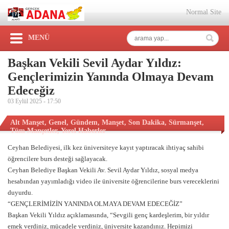
Normal Site
MENÜ
Başkan Vekili Sevil Aydar Yıldız:
Gençlerimizin Yanında Olmaya Devam
Edeceğiz
03 Eylül 2025 -
17:50
Alt Manşet
,
Genel
,
Gündem
,
Manşet
,
Son Dakika
,
Sürmanşet
,
Tüm Manşetler
,
Yerel Haberler
Ceyhan Belediyesi, ilk kez üniversiteye kayıt yaptıracak ihtiyaç sahibi
öğrencilere burs desteği sağlayacak.
Ceyhan Belediye Başkan Vekili Av. Sevil Aydar Yıldız, sosyal medya
hesabından yayımladığı video ile üniversite öğrencilerine burs vereceklerini
duyurdu.
“GENÇLERİMİZİN YANINDA OLMAYA DEVAM EDECEĞİZ”
Başkan Vekili Yıldız açıklamasında, “Sevgili genç kardeşlerim, bir yıldır
emek verdiniz, mücadele verdiniz, üniversite kazandınız. Hepimizi