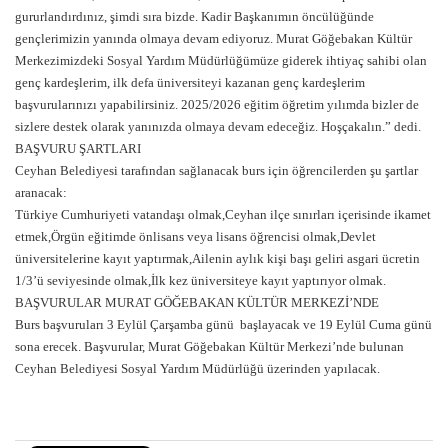
gururlandırdınız, şimdi sıra bizde. Kadir Başkanımın öncülüğünde
gençlerimizin yanında olmaya devam ediyoruz. Murat Göğebakan Kültür
Merkezimizdeki Sosyal Yardım Müdürlüğümüze giderek ihtiyaç sahibi olan
genç kardeşlerim, ilk defa üniversiteyi kazanan genç kardeşlerim
başvurularınızı yapabilirsiniz. 2025/2026 eğitim öğretim yılımda bizler de
sizlere destek olarak yanınızda olmaya devam edeceğiz. Hoşçakalın.” dedi.
BAŞVURU ŞARTLARI
Ceyhan Belediyesi tarafından sağlanacak burs için öğrencilerden şu şartlar
aranacak:
Türkiye Cumhuriyeti vatandaşı olmak,Ceyhan ilçe sınırları içerisinde ikamet
etmek,Örgün eğitimde önlisans veya lisans öğrencisi olmak,Devlet
üniversitelerine kayıt yaptırmak,Ailenin aylık kişi başı geliri asgari ücretin
1/3’ü seviyesinde olmak,İlk kez üniversiteye kayıt yaptırıyor olmak.
BAŞVURULAR MURAT GÖĞEBAKAN KÜLTÜR MERKEZİ’NDE
Burs başvuruları 3 Eylül Çarşamba günü başlayacak ve 19 Eylül Cuma günü
sona erecek. Başvurular, Murat Göğebakan Kültür Merkezi’nde bulunan
Ceyhan Belediyesi Sosyal Yardım Müdürlüğü üzerinden yapılacak.