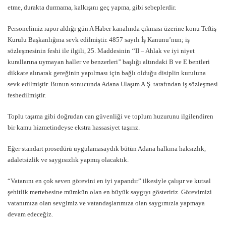
etme, durakta durmama, kalkışını geç yapma, gibi sebeplerdir.
Personelimiz rapor aldığı gün A Haber kanalında çıkması üzerine konu Teftiş
Kurulu Başkanlığına sevk edilmiştir. 4857 sayılı İş Kanunu’nun; iş
sözleşmesinin feshi ile ilgili, 25. Maddesinin ‘‘II – Ahlak ve iyi niyet
kurallarına uymayan haller ve benzerleri’’ başlığı altındaki B ve E bentleri
dikkate alınarak gereğinin yapılması için bağlı olduğu disiplin kuruluna
sevk edilmiştir. Bunun sonucunda Adana Ulaşım A.Ş. tarafından iş sözleşmesi
feshedilmiştir.
Toplu taşıma gibi doğrudan can güvenliği ve toplum huzurunu ilgilendiren
bir kamu hizmetindeyse ekstra hassasiyet taşırız.
Eğer standart prosedürü uygulamasaydık bütün Adana halkına haksızlık,
adaletsizlik ve saygısızlık yapmış olacaktık.
“Vatanını en çok seven görevini en iyi yapandır” ilkesiyle çalışır ve kutsal
şehitlik mertebesine mümkün olan en büyük saygıyı gösteririz. Görevimizi
vatanımıza olan sevgimiz ve vatandaşlarımıza olan saygımızla yapmaya
devam edeceğiz.