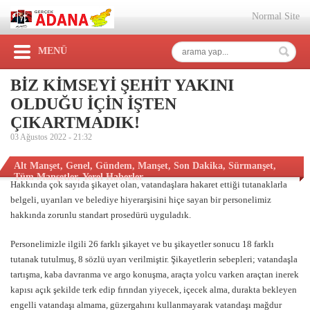
Normal Site
MENÜ
BİZ KİMSEYİ ŞEHİT YAKINI
OLDUĞU İÇİN İŞTEN
ÇIKARTMADIK!
03 Ağustos 2022 -
21:32
Alt Manşet
,
Genel
,
Gündem
,
Manşet
,
Son Dakika
,
Sürmanşet
,
Tüm Manşetler
,
Yerel Haberler
Hakkında çok sayıda şikayet olan, vatandaşlara hakaret ettiği tutanaklarla
belgeli, uyarıları ve belediye hiyerarşisini hiçe sayan bir personelimiz
hakkında zorunlu standart prosedürü uyguladık.
Personelimizle ilgili 26 farklı şikayet ve bu şikayetler sonucu 18 farklı
tutanak tutulmuş, 8 sözlü uyarı verilmiştir. Şikayetlerin sebepleri; vatandaşla
tartışma, kaba davranma ve argo konuşma, araçta yolcu varken araçtan inerek
kapısı açık şekilde terk edip fırından yiyecek, içecek alma, durakta bekleyen
engelli vatandaşı almama, güzergahını kullanmayarak vatandaşı mağdur