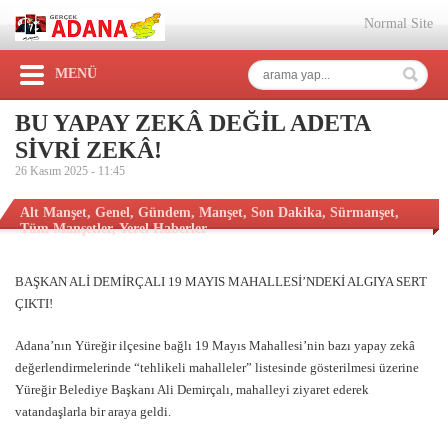
Normal Site
MENÜ
BU YAPAY ZEKÂ DEĞİL ADETA
SİVRİ ZEKÂ!
26 Kasım 2025 -
11:45
Alt Manşet
,
Genel
,
Gündem
,
Manşet
,
Son Dakika
,
Sürmanşet
,
Tüm Manşetler
,
Yerel Haberler
BAŞKAN ALİ DEMİRÇALI 19 MAYIS MAHALLESİ’NDEKİ ALGIYA SERT
ÇIKTI!
Adana’nın Yüreğir ilçesine bağlı 19 Mayıs Mahallesi’nin bazı yapay zekâ
değerlendirmelerinde “tehlikeli mahalleler” listesinde gösterilmesi üzerine
Yüreğir Belediye Başkanı Ali Demirçalı, mahalleyi ziyaret ederek
vatandaşlarla bir araya geldi.