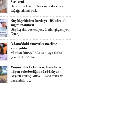
Serüveni
Herkese selam… Umarım herkesin de
sağlığı sıhhati yeri...
Büyükşehirden üreticiye 168 adet süt
sağım makinesi
Büyükşehir destekliyor, üretici güçleniyor
Güng...
Adana’daki cinayetler mecliste
konuşuldu
Mecliste bireysel silahlanmaya dikkat
çeken CHP Adana ...
Yumurtalık Belediyesi, temizlik ve
hijyen seferberliğini sürdürüyor
Başkan Erdinç Altıok: “Daha temiz ve
yaşanabilir b...
Ortaya Karışık
Herkese selaammm…Adana’nın cayır
cayır sıcağında günde...
Zeydan Karalar Yüreğir seçiminde
sorumluluk üstlendi.
Yüreğir Yeniden Kazanıldı Örgütlü
birliktelik Yüreğ...