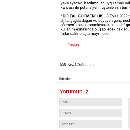
yakalayacak. Katılımcılar, uygulamalı vaka
kanvası ile potansiyel müşterilerinin tüm
“DİJİTAL GÖÇMEN”LİK…
8 Eylül 2022 t
dijital çağda doğan ve büyüyen genç nesli “d
göçmen” olarak tanımlayarak iki hedef grub
kullanım esnasında oluşabilecek riskleri, 
farkındalık oluşturmayı hede
Paylaş
559 Kez Görüntülendi.
Etiketler:
Yorumunuz