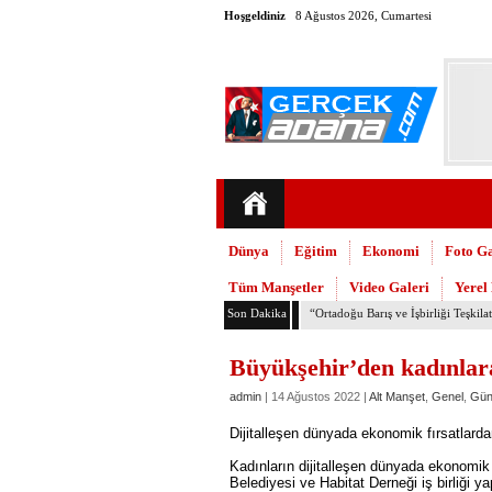
Hoşgeldiniz
8 Ağustos 2026, Cumartesi
Dünya
Eğitim
Ekonomi
Foto Ga
Tüm Manşetler
Video Galeri
Yerel
Son Dakika
TMMOB Mimarlar Odası’ndan Adana
Büyükşehir’den kadınlara
admin
| 14 Ağustos 2022 |
Alt Manşet
,
Genel
,
Gü
Dijitalleşen dünyada ekonomik fırsatlarda
Kadınların dijitalleşen dünyada ekonomik 
Belediyesi ve Habitat Derneği iş birliği ya