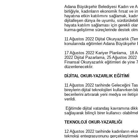
Adana Büyükşehir Belediyesi Kadın ve Ail
birliğiyle, kadınların ekonomik fırsat ve
hayatına etkin katılımını sağlamak, kadın 
dijitalleşen dünya ile uyumlu, sürdürüleb
hayata katılım sağlaması için gerekli ola
kurma-geliştirme süreçlerinde destek olm
11 Ağustos 2022 Dijital Okuryazarlık (Te
konularında eğitimleri Adana Büyükşehir B
17 Ağustos 2022 Kariyer Planlama, 18 Ağ
2022 Dijital Pazarlama, 25 Ağustos 2022 
Finansal Okuryazarlık eğitimleri de yine 
düzenlenecektir.
DİJİTAL OKUR-YAZARLIK EĞİTİMİ
11 Ağustos 2022 tarihinde Geleceğini Tasa
bireylerin dijital teknolojileri kullanırke
becerilerini artırarak yeni medya ve ileti
verildi.
Eğitimde dijital vatandaş kavramına dikkat
sağlayarak bilinçli birer kullanıcı olabilme
TEKNOLOJİ OKUR-YAZARLIĞI
12 Ağustos 2022 tarihinde kadınların eko
teknoloji entegrasyonunu gerçekleştirmek