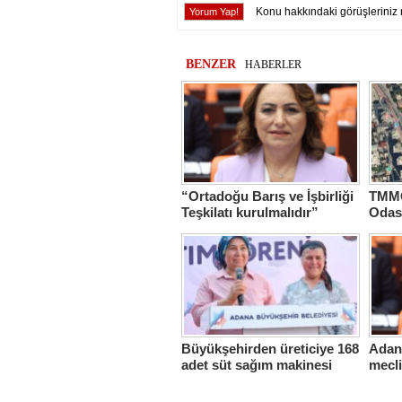
Konu hakkındaki görüşleriniz 
BENZER
HABERLER
“Ortadoğu Barış ve İşbirliği
TMMO
Teşkilatı kurulmalıdır”
Odas
Hasta
Büyükşehirden üreticiye 168
Adana
adet süt sağım makinesi
mecl