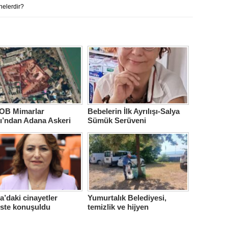
nelerdir?
B Mimarlar
Bebelerin İlk Ayrılışı-Salya
ı’ndan Adana Askeri
Sümük Serüveni
ne için çağrı…
’daki cinayetler
Yumurtalık Belediyesi,
iste konuşuldu
temizlik ve hijyen
seferberliğini sürdürüyor