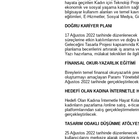
hayata geçirilen Kadın için Teknoloji Pro
ekonomik ve sosyal yaşama katılım sağla
bilgisayar kullanım alanları ve temel kav
eğitimleri, E-Hizmetler, Sosyal Medya, Güv
DOĞRU KARİYER PLANI
17 Ağustos 2022 tarihinde düzenlenecek K
süreçlerine etkin katılımlarının ve doğru
Geleceğini Tasarla Projesi kapsamında Ka
planlama becerilerini artırarak iş arama 
Yazı hazırlama, mülakat teknikleri ile ilgil
FİNANSAL OKUR-YAZARLIK EĞİTİMİ
Bireylerin temel finansal okuryazarlık pren
oluşturmayı amaçlayan Paramı Yönetebiliy
Ağustos 2022 tarihinde gerçekleştirilecek
HEDEFİ OLAN KADINA İNTERNETLE 
Hedefi Olan Kadına İnternetle Hayat Kola
kadınların pazarlama /online satış, e-tica
platformlarından satış gerçekleştirmeleri
gerçekleştirilecek.
TASARIM ODAKLI DÜŞÜNME ATÖLYE
25 Ağustos 2022 tarihinde düzenlenecek 
kullanıcılarını merkeze alarak ürünlerini n