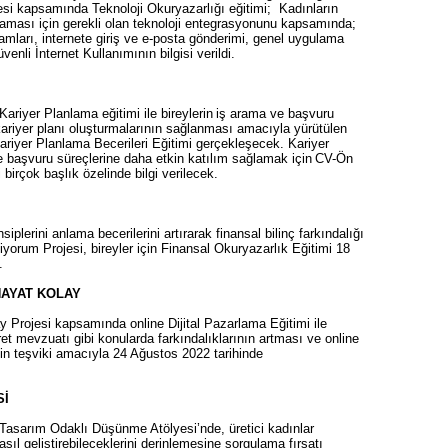
jesi kapsamında Teknoloji Okuryazarlığı eğitimi; Kadınların
ması için gerekli olan teknoloji entegrasyonunu kapsamında;
ramları, internete giriş ve e-posta gönderimi, genel uygulama
enli İnternet Kullanımının bilgisi verildi.
ariyer Planlama eğitimi ile bireylerin iş arama ve başvuru
 kariyer planı oluşturmalarının sağlanması amacıyla yürütülen
riyer Planlama Becerileri Eğitimi gerçekleşecek. Kariyer
ve başvuru süreçlerine daha etkin katılım sağlamak için CV-Ön
i birçok başlık özelinde bilgi verilecek.
siplerini anlama becerilerini artırarak finansal bilinç farkındalığı
orum Projesi, bireyler için Finansal Okuryazarlık Eğitimi 18
.
HAYAT KOLAY
y Projesi kapsamında online Dijital Pazarlama Eğitimi ile
ret mevzuatı gibi konularda farkındalıklarının artması ve online
nin teşviki amacıyla 24 Ağustos 2022 tarihinde
Sİ
Tasarım Odaklı Düşünme Atölyesi’nde, üretici kadınlar
asıl geliştirebileceklerini derinlemesine sorgulama fırsatı