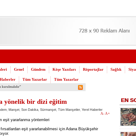
leri
Genel
Gündem
Köşe Yazıları
Röportajlar
Sağlık
Siya
 Haberler
Tüm Yazarlar
Tüm Yazarlar
 Askeri Hastane için çağrı…
EN
S
 yönelik bir dizi eğitim
ndem
,
Manşet
,
Son Dakika
,
Sürmanşet
,
Tüm Manşetler
,
Yerel Haberler
A-
A+
n eşit yararlanma yöntemleri
fırsatlardan eşit yararlanabilmesi için Adana Büyükşehir
pıyor.