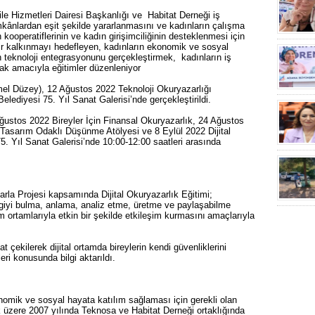
e Hizmetleri Dairesi Başkanlığı ve Habitat Derneği iş
 imkânlardan eşit şekilde yararlanmasını ve kadınların çalışma
kooperatiflerinin ve kadın girişimciliğinin desteklenmesi için
ilir kalkınmayı hedefleyen, kadınların ekonomik ve sosyal
n teknoloji entegrasyonunu gerçekleştirmek, kadınların iş
ak amacıyla eğitimler düzenleniyor
mel Düzey), 12 Ağustos 2022 Teknoloji Okuryazarlığı
elediyesi 75. Yıl Sanat Galerisi’nde gerçekleştirildi.
ustos 2022 Bireyler İçin Finansal Okuryazarlık, 24 Ağustos
Tasarım Odaklı Düşünme Atölyesi ve 8 Eylül 2022 Dijital
75. Yıl Sanat Galerisi’nde 10:00-12:00 saatleri arasında
rla Projesi kapsamında Dijital Okuryazarlık Eğitimi;
n bilgiyi bulma, anlama, analiz etme, üretme ve paylaşabilme
şim ortamlarıyla etkin bir şekilde etkileşim kurmasını amaçlarıyla
 çekilerek dijital ortamda bireylerin kendi güvenliklerini
leri konusunda bilgi aktarıldı.
nomik ve sosyal hayata katılım sağlaması için gerekli olan
 üzere 2007 yılında Teknosa ve Habitat Derneği ortaklığında