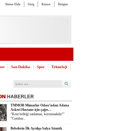
Sitene Ekle
Giriş
Künye
İletişim
set
Son Dakika
Spor
Teknoloji
ON
HABERLER
TMMOB Mimarlar Odası’ndan Adana
Askeri Hastane için çağrı…
“Kent belleği satılamaz, korunmalıdır!”
“Cumhur...
Bebelerin İlk Ayrılışı-Salya Sümük