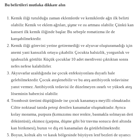
Bu belirtileri mutlaka dikkate alın
Kemik iliği tutulduğu zaman eklemlerde ve kemiklerde ağrı ilk belirti
olabilir. Kemik ve eklem ağrıları, şişme ve ısı artması olabilir. Çünkü kan
kanseri ilk kemik iliğinde başlar. Bu sebeple romatizma ile de
karışabilmektedir.
Kemik iliği görevini yerine getiremediği ve alyuvar oluşturamadığı için
anemi yani kansızlık ortaya çıkabilir. Çocukta halsizlik, yorgunluk ve
iştahsızlık görülür. Küçük çocuklar 10 adet merdiveni çıktıktan sonra
nefes nefese kalabilirler.
Akyuvarlar azaldığında ise çocuk enfeksiyonlara duyarlı hale
gelebilmektedir. Çocuk ateşlenebilir ve bu ateş antibiyotik tedavisine
yanıt vermez. Antibiyotik tedavisi ile düzelmeyen ısrarlı ve yüksek ateş
löseminin habercisi olabilir.
Trombosit üretimi düştüğünde ise çocuk kanamaya meyilli olmaktadır.
Ciltte noktasal tarzda peteşi denilen kanamalar oluşmaktadır. Ayrıca
kolay morarma, purpura (kırmızımsı mor renkte, basmakla solmayan deri
döküntüsü), ekimoz (çarpma, düşme gibi bir travma sonucu deri altında
kan birikmesi), burun ve diş eti kanamaları da görülebilmektedir.
Boyun, koltuk altı ve kasık bölgesinde büyüyen lenf bezleri de uyarıcı