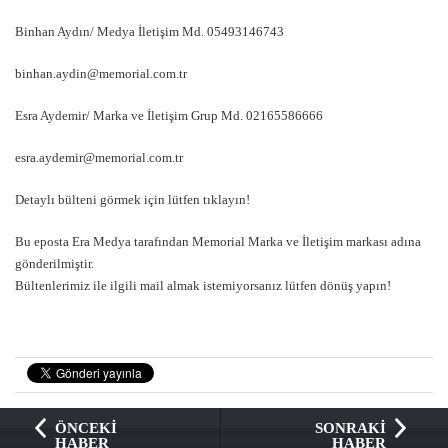
Binhan Aydın/ Medya İletişim Md. 05493146743
binhan.aydin@memorial.com.tr
Esra Aydemir/ Marka ve İletişim Grup Md. 02165586666
esra.aydemir@memorial.com.tr
Detaylı bülteni görmek için lütfen tıklayın!
Bu eposta Era Medya tarafından Memorial Marka ve İletişim markası adına
gönderilmiştir.
Bültenlerimiz ile ilgili mail almak istemiyorsanız lütfen dönüş yapın!
ÖNCEKİ
SONRAKİ
HABER
HABER