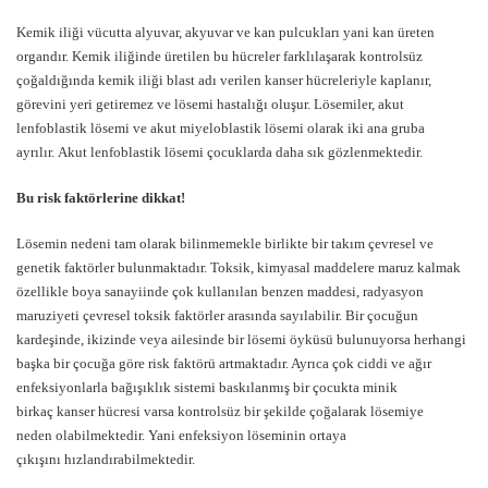
Kemik iliği vücutta alyuvar, akyuvar ve kan pulcukları yani kan üreten
organdır. Kemik iliğinde üretilen bu hücreler farklılaşarak kontrolsüz
çoğaldığında kemik iliği blast adı verilen kanser hücreleriyle kaplanır,
görevini yeri getiremez ve lösemi hastalığı oluşur. Lösemiler, akut
lenfoblastik lösemi ve akut miyeloblastik lösemi olarak iki ana gruba
ayrılır. Akut lenfoblastik lösemi çocuklarda daha sık gözlenmektedir.
Bu risk faktörlerine dikkat!
Lösemin nedeni tam olarak bilinmemekle birlikte bir takım çevresel ve
genetik faktörler bulunmaktadır. Toksik, kimyasal maddelere maruz kalmak
özellikle boya sanayiinde çok kullanılan benzen maddesi, radyasyon
maruziyeti çevresel toksik faktörler arasında sayılabilir. Bir çocuğun
kardeşinde, ikizinde veya ailesinde bir lösemi öyküsü bulunuyorsa herhangi
başka bir çocuğa göre risk faktörü artmaktadır. Ayrıca çok ciddi ve ağır
enfeksiyonlarla bağışıklık sistemi baskılanmış bir çocukta minik
birkaç kanser hücresi varsa kontrolsüz bir şekilde çoğalarak lösemiye
neden olabilmektedir. Yani enfeksiyon löseminin ortaya
çıkışını hızlandırabilmektedir.