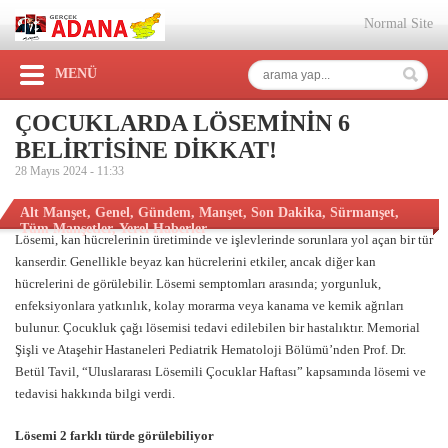
Normal Site
MENÜ
ÇOCUKLARDA LÖSEMİNİN 6
BELİRTİSİNE DİKKAT!
28 Mayıs 2024 -
11:33
Alt Manşet
,
Genel
,
Gündem
,
Manşet
,
Son Dakika
,
Sürmanşet
,
Tüm Manşetler
,
Yerel Haberler
Lösemi, kan hücrelerinin üretiminde ve işlevlerinde sorunlara yol açan bir tür
kanserdir. Genellikle beyaz kan hücrelerini etkiler, ancak diğer kan
hücrelerini de görülebilir. Lösemi semptomları arasında; yorgunluk,
enfeksiyonlara yatkınlık, kolay morarma veya kanama ve kemik ağrıları
bulunur. Çocukluk çağı lösemisi tedavi edilebilen bir hastalıktır. Memorial
Şişli ve Ataşehir Hastaneleri Pediatrik Hematoloji Bölümü’nden Prof. Dr.
Betül Tavil, “Uluslararası Lösemili Çocuklar Haftası” kapsamında lösemi ve
tedavisi hakkında bilgi verdi.
Lösemi 2 farklı türde görülebiliyor