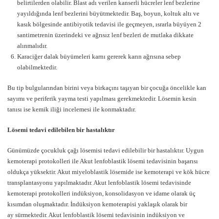
belirtilerden olabilir. Blast adı verilen kanserli hücreler lenf bezlerine
yayıldığında lenf bezlerini büyütmektedir. Baş, boyun, koltuk altı ve
kasık bölgesinde antibiyotik tedavisi ile geçmeyen, ısrarla büyüyen 2
santimetrenin üzerindeki ve ağrısız lenf bezleri de mutlaka dikkate
alınmalıdır.
Karaciğer dalak büyümeleri karnı gererek karın ağrısına sebep
olabilmektedir.
Bu tip bulgularından birini veya birkaçını taşıyan bir çocuğa öncelikle kan
sayımı ve periferik yayma testi yapılması gerekmektedir. Lösemin kesin
tanısı ise kemik iliği incelemesi ile konmaktadır.
Lösemi tedavi edilebilen bir hastalıktır
Günümüzde çocukluk çağı lösemisi tedavi edilebilir bir hastalıktır. Uygun
kemoterapi protokolleri ile Akut lenfoblastik lösemi tedavisinin başarısı
oldukça yüksektir. Akut miyeloblastik lösemide ise kemoterapi ve kök hücre
transplantasyonu yapılmaktadır. Akut lenfoblastik lösemi tedavisinde
kemoterapi protokolleri indüksiyon, konsolidasyon ve idame olarak üç
kısımdan oluşmaktadır. İndüksiyon kemoterapisi yaklaşık olarak bir
ay sürmektedir. Akut lenfoblastik lösemi tedavisinin indüksiyon ve