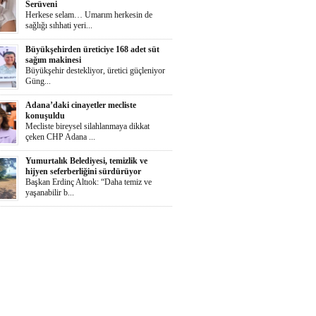
Serüveni
Herkese selam… Umarım herkesin de
sağlığı sıhhati yeri...
Büyükşehirden üreticiye 168 adet süt
sağım makinesi
Büyükşehir destekliyor, üretici güçleniyor
Güng...
Adana’daki cinayetler mecliste
konuşuldu
Mecliste bireysel silahlanmaya dikkat
çeken CHP Adana ...
Yumurtalık Belediyesi, temizlik ve
hijyen seferberliğini sürdürüyor
Başkan Erdinç Altıok: “Daha temiz ve
yaşanabilir b...
Ortaya Karışık
Herkese selaammm…Adana’nın cayır
cayır sıcağında günde...
Zeydan Karalar Yüreğir seçiminde
sorumluluk üstlendi.
Yüreğir Yeniden Kazanıldı Örgütlü
birliktelik Yüreğ...