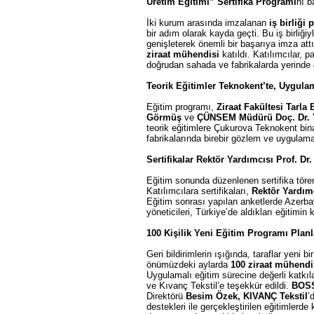
Üretim Eğitimi” Sertifika Programı
nı b
İki kurum arasında imzalanan
iş birliği 
bir adım olarak kayda geçti. Bu iş birliği
genişleterek önemli bir başarıya imza att
ziraat mühendisi
katıldı. Katılımcılar, 
doğrudan sahada ve fabrikalarda yerinde d
Teorik Eğitimler Teknokent’te, Uygula
Eğitim programı,
Ziraat Fakültesi Tarla
Görmüş
ve
ÇÜNSEM Müdürü Doç. Dr. Y
teorik eğitimlere Çukurova Teknokent bina
fabrikalarında birebir gözlem ve uygulama 
Sertifikalar Rektör Yardımcısı Prof. D
Eğitim sonunda düzenlenen sertifika töre
Katılımcılara sertifikaları,
Rektör Yardımc
Eğitim sonrası yapılan anketlerde Azer
yöneticileri, Türkiye’de aldıkları eğitimin
100 Kişilik Yeni Eğitim Programı Plan
Geri bildirimlerin ışığında, taraflar yeni
önümüzdeki aylarda
100 ziraat mühendis
Uygulamalı eğitim sürecine değerli katkıl
ve Kıvanç Tekstil’e teşekkür edildi.
BOSS
Direktörü
Besim Özek, KIVANÇ Tekstil
’
destekleri ile gerçekleştirilen eğitimlerde 