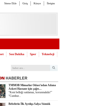
Sitene Ekle
Giriş
Künye
İletişim
set
Son Dakika
Spor
Teknoloji
ON
HABERLER
TMMOB Mimarlar Odası’ndan Adana
Askeri Hastane için çağrı…
“Kent belleği satılamaz, korunmalıdır!”
“Cumhur...
Bebelerin İlk Ayrılışı-Salya Sümük