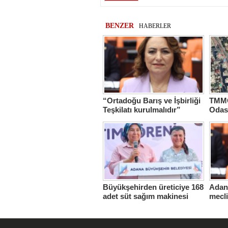
BENZER
HABERLER
“Ortadoğu Barış ve İşbirliği
TMMO
Teşkilatı kurulmalıdır”
Odas
Hasta
Büyükşehirden üreticiye 168
Adana
adet süt sağım makinesi
mecl