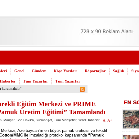
leri
Genel
Gündem
Köşe Yazıları
Röportajlar
Sağlık
Siya
 Haberler
Tüm Yazarlar
Tüm Yazarlar
 Askeri Hastane için çağrı…
EN
S
ürekli Eğitim Merkezi ve PRIME
Pamuk Üretim Eğitimi” Tamamlandı
m
,
Manşet
,
Son Dakika
,
Sürmanşet
,
Tüm Manşetler
,
Yerel Haberler
A-
A+
 Merkezi, Azerbaycan’ın en büyük pamuk üreticisi ve tekstil
 Cotton/MMC
ile imzaladığı protokol kapsamında
“Pamuk