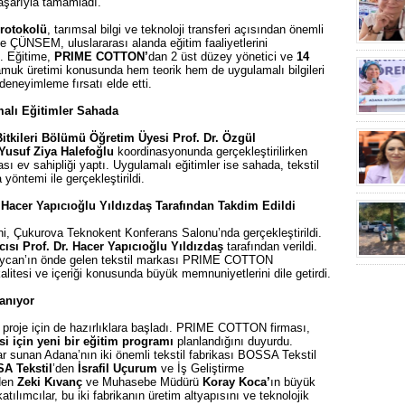
aşarıyla tamamladı.
protokolü
, tarımsal bilgi ve teknoloji transferi açısından önemli
yle ÇÜNSEM, uluslararası alanda eğitim faaliyetlerini
ı. Eğitime,
PRIME COTTON’
dan 2 üst düzey yönetici ve
14
pamuk üretimi konusunda hem teorik hem de uygulamalı bilgileri
eneyimleme fırsatı elde etti.
malı Eğitimler Sahada
 Bitkileri Bölümü Öğretim Üyesi Prof. Dr. Özgül
usuf Ziya Halefoğlu
koordinasyonunda gerçekleştirilirken
sı ev sahipliği yaptı. Uygulamalı eğitimler ise sahada, tekstil
yöntemi ile gerçekleştirildi.
r. Hacer Yapıcıoğlu Yıldızdaş Tarafından Takdim Edildi
ni, Çukurova Teknokent Konferans Salonu’nda gerçekleştirildi.
ısı Prof. Dr. Hacer Yapıcıoğlu Yıldızdaş
tarafından verildi.
baycan’ın önde gelen tekstil markası PRIME COTTON
 kalitesi ve içeriği konusunda büyük memnuniyetlerini dile getirdi.
lanıyor
 bir proje için de hazırlıklara başladı. PRIME COTTON firması,
i için yeni bir eğitim programı
planlandığını duyurdu.
ar sunan Adana’nın iki önemli tekstil fabrikası BOSSA Tekstil
A Tekstil
’den
İsrafil Uçurum
ve İş Geliştirme
den
Zeki Kıvanç
ve Muhasebe Müdürü
Koray Koca’
ın büyük
katılımcılar, bu iki fabrikanın üretim altyapısını ve teknolojik