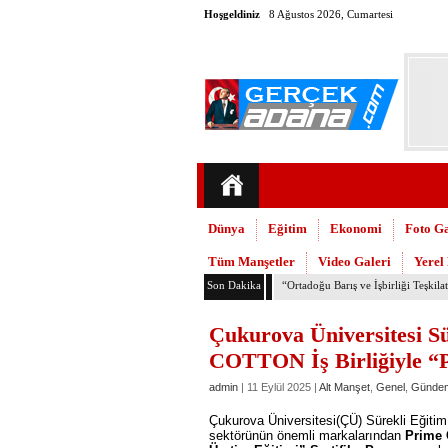
Hoşgeldiniz
8 Ağustos 2026, Cumartesi
Dünya
Eğitim
Ekonomi
Foto Ga
Tüm Manşetler
Video Galeri
Yerel
Son Dakika
TMMOB Mimarlar Odası’ndan Adana
Çukurova Üniversitesi S
COTTON İş Birliğiyle “
admin
| 11 Eylül 2025 |
Alt Manşet
,
Genel
,
Günde
Çukurova Üniversitesi(ÇÜ) Sürekli Eğitim
sektörünün önemli markalarından
Prime