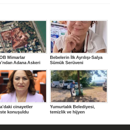
B Mimarlar
Bebelerin İlk Ayrılışı-Salya
ı’ndan Adana Askeri
Sümük Serüveni
ne için çağrı…
’daki cinayetler
Yumurtalık Belediyesi,
iste konuşuldu
temizlik ve hijyen
seferberliğini sürdürüyor