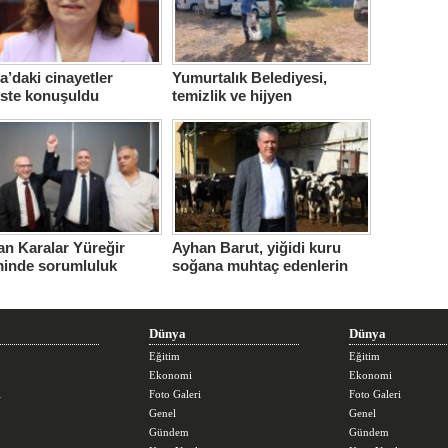
’daki cinayetler
Yumurtalık Belediyesi,
iste konuşuldu
temizlik ve hijyen
seferberliğini sürdürüyor
n Karalar Yüreğir
Ayhan Barut, yiğidi kuru
minde sorumluluk
soğana muhtaç edenlerin
ndi.
sorunları daha da
büyüttüğünü söyledi
Dünya
Dünya
Eğitim
Eğitim
Ekonomi
Ekonomi
i
Foto Galeri
Foto Galeri
Genel
Genel
Gündem
Gündem