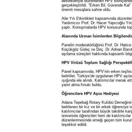
destekleriyle düzenlenen HPV Bilinçlendi
gerçekleştirildi. “Erken Bil, Güvende Kal”
önemli mesajlara sahne oldu.
Aile Yılı Etkinlikleri kapsamında düzenle
Yardımcısı Prof. Dr. Hacer Yapıcoğlu Y
yaptı. Konuşmalarda HPV konusunda toplu
Alanında Uzman İsimlerden Bilgilendi
Panelin moderatörlüğünü Prof. Dr. Hatice
Küçükgöz Güleç ve Doç. Dr. Adnan Barutçu 
aşılama süreçleri hakkında kapsamlı bilgil
HPV Virüsü Toplum Sağlığı Perspektifi
Panel kapsamında; HPV’nin erken teşhisle t
belirtiler, Türkiye’de uygulanan HPV aşılar
ışığında ele alındı. Katılımcılar merak 
yanıt alma fırsatı buldu.
Öğrencilere HPV Aşısı Hediyesi
Adana Tepebağ Rotary Kulübü Derneğinin 
belirlenen bir kız ve bir erkek öğrenciy
katılımcılar tarafından büyük takdirle k
üniversite öğrencileri hem de katılımcılar
düzenlenmesinde emeği geçen tüm kuruml
teşekkür edildi.