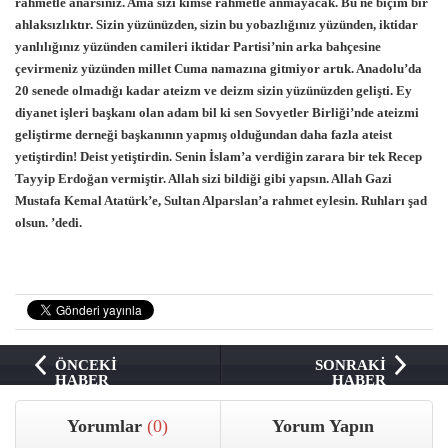
rahmetle anarsınız. Ama sizi kimse rahmetle anmayacak. Bu ne biçim bir
ahlaksızlıktır. Sizin yüzünüzden, sizin bu yobazlığınız yüzünden, iktidar
yanlılığınız yüzünden camileri iktidar Partisi’nin arka bahçesine
çevirmeniz yüzünden millet Cuma namazına gitmiyor artık. Anadolu’da
20 senede olmadığı kadar ateizm ve deizm sizin yüzünüzden gelişti. Ey
diyanet işleri başkanı olan adam bil ki sen Sovyetler Birliği’nde ateizmi
geliştirme derneği başkanının yapmış olduğundan daha fazla ateist
yetiştirdin! Deist yetiştirdin. Senin İslam’a verdiğin zarara bir tek Recep
Tayyip Erdoğan vermiştir. Allah sizi bildiği gibi yapsın. Allah Gazi
Mustafa Kemal Atatürk’e, Sultan Alparslan’a rahmet eylesin. Ruhları şad
olsun. ’dedi.
ÖNCEKİ
SONRAKİ
HABER
HABER
Yorumlar
(0)
Yorum Yapın