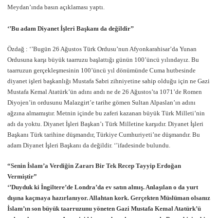
Meydan’ında basın açıklaması yaptı.
‘’Bu adam Diyanet İşleri Başkanı da değildir’’
Özdağ : ‘’Bugün 26 Ağustos Türk Ordusu’nun Afyonkarahisar’da Yunan
Ordusuna karşı büyük taarruzu başlattığı günün 100’üncü yılındayız. Bu
taarruzun gerçekleşmesinin 100’üncü yıl dönümünde Cuma hutbesinde
diyanet işleri başkanlığı Mustafa Sabri zihniyetine sahip olduğu için ne Gazi
Mustafa Kemal Atatürk’ün adını andı ne de 26 Ağustos’ta 1071’de Romen
Diyojen’in ordusunu Malazgirt’e tarihe gömen Sultan Alpaslan’ın adını
ağzına almamıştır. Metnin içinde bu zaferi kazanan büyük Türk Milleti’nin
adı da yoktu. Diyanet İşleri Başkan’ı Türk Milletine karşıdır. Diyanet İşleri
Başkanı Türk tarihine düşmandır, Türkiye Cumhuriyeti’ne düşmandır. Bu
adam Diyanet İşleri Başkanı da değildir. ‘’ifadesinde bulundu.
“Senin İslam’a Verdiğin Zararı Bir Tek Recep Tayyip Erdoğan
Vermiştir”
‘’Duyduk ki İngiltere’de Londra’da ev satın almış. Anlaşılan o da yurt
dışına kaçmaya hazırlanıyor. Allahtan kork. Gerçekten Müslüman olsanız
İslam’ın son büyük taarruzunu yöneten Gazi Mustafa Kemal Atatürk’ü