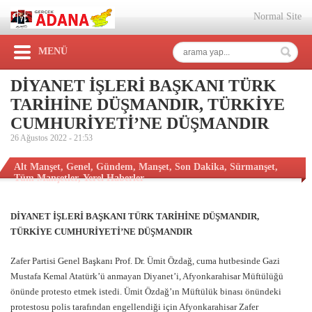
Normal Site
MENÜ
DİYANET İŞLERİ BAŞKANI TÜRK
TARİHİNE DÜŞMANDIR, TÜRKİYE
CUMHURİYETİ’NE DÜŞMANDIR
26 Ağustos 2022 -
21:53
Alt Manşet
,
Genel
,
Gündem
,
Manşet
,
Son Dakika
,
Sürmanşet
,
Tüm Manşetler
,
Yerel Haberler
DİYANET İŞLERİ BAŞKANI TÜRK TARİHİNE DÜŞMANDIR,
TÜRKİYE CUMHURİYETİ’NE DÜŞMANDIR
Zafer Partisi Genel Başkanı Prof. Dr. Ümit Özdağ, cuma hutbesinde Gazi
Mustafa Kemal Atatürk’ü anmayan Diyanet’i, Afyonkarahisar Müftülüğü
önünde protesto etmek istedi. Ümit Özdağ’ın Müftülük binası önündeki
protestosu polis tarafından engellendiği için Afyonkarahisar Zafer