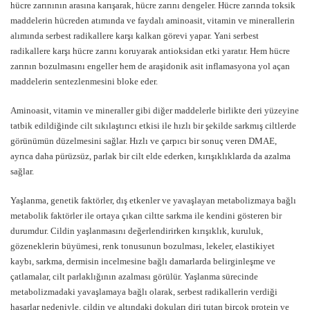
hücre zarınının arasına karışarak, hücre zarını dengeler. Hücre zarında toksik
maddelerin hücreden atımında ve faydalı aminoasit, vitamin ve minerallerin
alımında serbest radikallere karşı kalkan görevi yapar. Yani serbest
radikallere karşı hücre zarını koruyarak antioksidan etki yaratır. Hem hücre
zarının bozulmasını engeller hem de araşidonik asit inflamasyona yol açan
maddelerin sentezlenmesini bloke eder.
Aminoasit, vitamin ve mineraller gibi diğer maddelerle birlikte deri yüzeyine
tatbik edildiğinde cilt sıkılaştırıcı etkisi ile hızlı bir şekilde sarkmış ciltlerde
görünümün düzelmesini sağlar. Hızlı ve çarpıcı bir sonuç veren DMAE,
ayrıca daha pürüzsüz, parlak bir cilt elde ederken, kırışıklıklarda da azalma
sağlar.
Yaşlanma, genetik faktörler, dış etkenler ve yavaşlayan metabolizmaya bağlı
metabolik faktörler ile ortaya çıkan ciltte sarkma ile kendini gösteren bir
durumdur. Cildin yaşlanmasını değerlendirirken kırışıklık, kuruluk,
gözeneklerin büyümesi, renk tonusunun bozulması, lekeler, elastikiyet
kaybı, sarkma, dermisin incelmesine bağlı damarlarda belirginleşme ve
çatlamalar, cilt parlaklığının azalması görülür. Yaşlanma sürecinde
metabolizmadaki yavaşlamaya bağlı olarak, serbest radikallerin verdiği
hasarlar nedeniyle, cildin ve altındaki dokuları diri tutan birçok protein ve