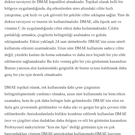
doktor tavsiyesi ile DMAE kapsülleri almaktadır. Topikal olarak belli bir
bölgeye uygulandığında, dış etkenlerden stres altındaki ciltte hızlı
yatıştırma; çok hızlı ve çok güvenli bir şekilde ciltte sıklaşma sağlar. Yine de
doktor tavsiyesi ve önerisi ile kullanılmalıdır. DMAE, alfa lipoik asit ve
vitamin C ile uygulandığında ciltte etkisi daha hızlanmaktadır. Cildin
parlaklığı artmakta, çizgilerin belirginliği azalmakta ve gıdıda
sıklaşmaktadır. Etkisi yaklaşık 24 saat sürmektedir. DMAE’nin uzun süreli
kullanımı etkisini uzatmaktadır. Uzun süre DMAE kullanımı sadece ciltte
değil, yüzdeki kasları da forma sokmakta ve daha ince biçimli bir yüz elde
edilmesini sağlamaktadır. Bu kilo vermiş gibi bir yüz görünümü kazandırır.
Bunun yanısıra alın kaslarındaki gerginlik de burun ucunu kaldırarak daha
genç bir yüz için destek olmaktadır.
DMAE topikal olarak, tek kullanımda dahi çene çizgisinin
belirginleşmesinde yardımcı olmakta, uzun süre kullanımda ise hem etkisi
uzamakta, hem de çok daha belirgin hale gelmektedir. DMAE’nin etisi en
fazla göz çevresinde görülmekte ve daha sıkı ve gergin bir göz çevresi elde
edilmektedir. Antioksidanlarla birlikte kombine edilerek kullanılan DMAE
ince ve çizgileri olan dudakları daha dolgun ve etli bir görünüm kazandırır.
Profesyonel makyözlerin “kiss me lips” dediği görünüm için en çok
başvurdukları yöntem DMAE-antioksidan kullanımıdır.DMAE losyonu