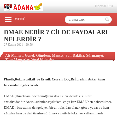
Normal Site
MENÜ
DMAE NEDİR ? CİLDE FAYDALARI
NELERDİR ?
27 Kasım 2021 -
20:56
Alt Manşet
,
Genel
,
Gündem
,
Manşet
,
Son Dakika
,
Sürmanşet
,
Tüm Manşetler
,
Yerel Haberler
Plastik,Rekonstrüktif ve Estetik Cerrahı
Doç
.
Dr
.
İbrahim A
şkar konu
hakkında bilgiler verdi.
DMAE (Dimetilaminoethanol)sinir dokusu ve deride etkili bir
antioksidandır. Antioksidanlar sayılırken, çoğu kez DMAE’den bahsedilmez.
DMAE hücre zarını dengeleyen bir antioksidan olarak görev yapar ve hem
ağızdan hem de deri üzerine sürülmek suretiyle lokalize kullanımlarda