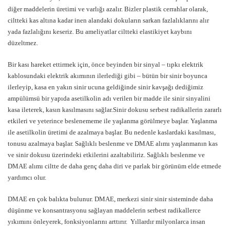
diğer maddelerin üretimi ve varlığı azalır. Bizler plastik cerrahlar olarak,
ciltteki kas altına kadar inen alandaki dokuların sarkan fazlalıklarını alır
yada fazlalığını keseriz. Bu ameliyatlar ciltteki elastikiyet kaybını
düzeltmez.
Bir kası hareket ettirmek için, önce beyinden bir sinyal – tıpkı elektrik
kablosundaki elektrik akımının ilerlediği gibi – bütün bir sinir boyunca
ilerleyip, kasa en yakın sinir ucuna geldiğinde sinir kavşağı dediğimiz
ampülümsü bir yapıda asetilkolin adı verilen bir madde ile sinir sinyalini
kasa ileterek, kasın kasılmasını sağlar.Sinir dokusu serbest radikallerin zararlı
etkileri ve yeterince beslenememe ile yaşlanma görülmeye başlar. Yaşlanma
ile asetilkolin üretimi de azalmaya başlar. Bu nedenle kaslardaki kasılması,
tonusu azalmaya başlar. Sağlıklı beslenme ve DMAE alımı yaşlanmanın kas
ve sinir dokusu üzerindeki etkilerini azaltabiliriz. Sağlıklı beslenme ve
DMAE alımı ciltte de daha genç daha diri ve parlak bir görünüm elde etmede
yardımcı olur.
DMAE en çok balıkta bulunur. DMAE, merkezi sinir sinir sisteminde daha
düşünme ve konsantrasyonu sağlayan maddelerin serbest radikallerce
yıkımını önleyerek, fonksiyonlarını arttırır. Yıllardır milyonlarca insan