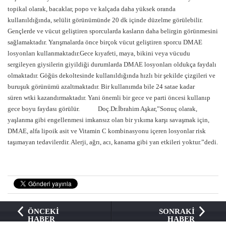
topikal olarak, bacaklar, popo ve kalçada daha yüksek oranda
kullanıldığında, selülit görünümünde 20 dk içinde düzelme görülebilir.
Gençlerde ve vücut geliştiren sporcularda kasların daha belirgin görünmesini
sağlamaktadır. Yarışmalarda önce birçok vücut geliştiren sporcu DMAE
losyonları kullanmaktadır.Gece kıyafeti, maya, bikini veya vücudu
sergileyen giysilerin giyildiği durumlarda DMAE losyonları oldukça faydalı
olmaktadır. Göğüs dekoltesinde kullanıldığında hızlı bir şekilde çizgileri ve
buruşuk görünümü azaltmaktadır. Bir kullanımda bile 24 satae kadar
süren wtki kazandırmaktadır. Yani önemli bir gece ve parti öncesi kullanıp
gece boyu faydası görülür. Doç.Dr.İbrahim Aşkar,”Sonuç olarak,
yaşlanma gibi engellenmesi imkansız olan bir yıkıma karşı savaşmak için,
DMAE, alfa lipoik asit ve Vitamin C kombinasyonu içeren losyonlar risk
taşımayan tedavilerdir. Alerji, ağrı, acı, kanama gibi yan etkileri yoktur.”dedi.
ÖNCEKİ
SONRAKİ
HABER
HABER