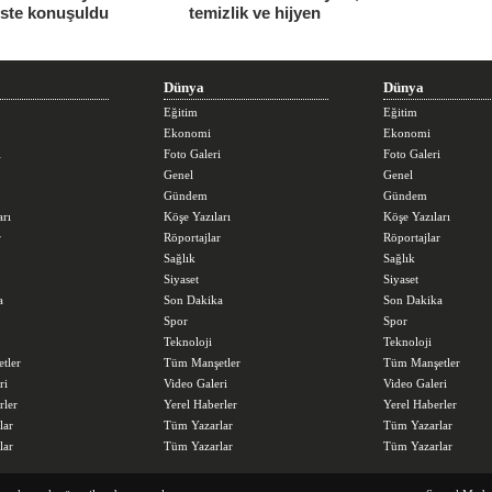
iste konuşuldu
temizlik ve hijyen
seferberliğini sürdürüyor
Dünya
Dünya
Eğitim
Eğitim
Ekonomi
Ekonomi
i
Foto Galeri
Foto Galeri
Genel
Genel
Gündem
Gündem
arı
Köşe Yazıları
Köşe Yazıları
r
Röportajlar
Röportajlar
Sağlık
Sağlık
Siyaset
Siyaset
a
Son Dakika
Son Dakika
Spor
Spor
Teknoloji
Teknoloji
tler
Tüm Manşetler
Tüm Manşetler
ri
Video Galeri
Video Galeri
rler
Yerel Haberler
Yerel Haberler
lar
Tüm Yazarlar
Tüm Yazarlar
lar
Tüm Yazarlar
Tüm Yazarlar