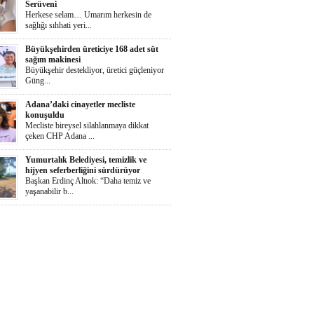
Serüveni
Herkese selam… Umarım herkesin de
sağlığı sıhhati yeri...
Büyükşehirden üreticiye 168 adet süt
sağım makinesi
Büyükşehir destekliyor, üretici güçleniyor
Güng...
Adana’daki cinayetler mecliste
konuşuldu
Mecliste bireysel silahlanmaya dikkat
çeken CHP Adana ...
Yumurtalık Belediyesi, temizlik ve
hijyen seferberliğini sürdürüyor
Başkan Erdinç Altıok: “Daha temiz ve
yaşanabilir b...
Ortaya Karışık
Herkese selaammm…Adana’nın cayır
cayır sıcağında günde...
Zeydan Karalar Yüreğir seçiminde
sorumluluk üstlendi.
Yüreğir Yeniden Kazanıldı Örgütlü
birliktelik Yüreğ...