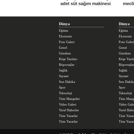
adet süt sağım makinesi
mecl
Dünya
Dünya
Eğitim
Eğitim
Ekonomi
Ekonomi
Foto Galeri
Foto Galer
Genel
Genel
Gündem
Gündem
Köşe Yazıları
Köşe Yazıl
Röportajlar
Röportajla
Sağlık
Sağlık
Siyaset
Siyaset
Son Dakika
Son Dakik
Spor
Spor
Teknoloji
Teknoloji
Tüm Manşetler
Tüm Manşe
Video Galeri
Video Gale
Yerel Haberler
Yerel Habe
Tüm Yazarlar
Tüm Yazar
Tüm Yazarlar
Tüm Yazar