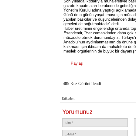
Son yıllarda iktidarıyla muhalefetiyle bası
gazete kapatmaları beraberinde getirdiğ
Yönetim Kurulu adına yaptığı açıklamad
Günü de o günün yaşatılması için mücade
yapılan baskılar ve düşüncelerinden dol
gençleri de soğutmaktadır” dedi
Haber üretiminin engellendiği ortamda top
Esendemir, “Her zamankinden daha çok da
mücadele etmek durumundayız. Türkiye’ni
Anadolu’nun aydınlanmasının da önüne geçi
kalkması için iktidara da muhalefete de 
meslek örgütlerinin de büyük bir dayanışm
Paylaş
485 Kez Görüntülendi.
Etiketler:
Yorumunuz