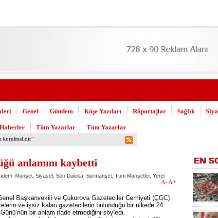
leri
Genel
Gündem
Köşe Yazıları
Röportajlar
Sağlık
Siya
 Haberler
Tüm Yazarlar
Tüm Yazarlar
 Askeri Hastane için çağrı…
EN
S
üğü anlamını kaybetti
ndem
,
Manşet
,
Siyaset
,
Son Dakika
,
Sürmanşet
,
Tüm Manşetler
,
Yerel
A-
A+
Genel Başkanvekili ve Çukurova Gazeteciler Cemiyeti (ÇGC)
erin ve işsiz kalan gazetecilerin bulunduğu bir ülkede 24
nü’nün bir anlam ifade etmediğini söyledi.