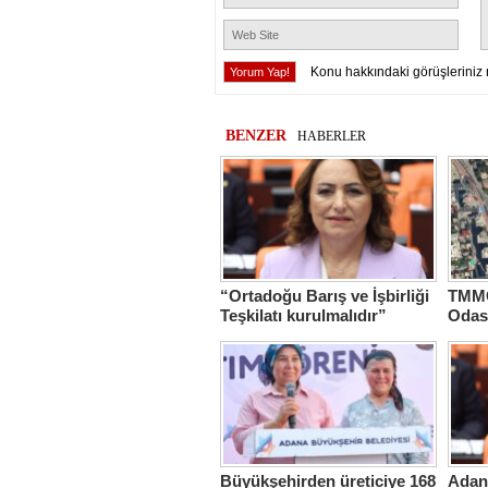
Konu hakkındaki görüşleriniz 
BENZER
HABERLER
“Ortadoğu Barış ve İşbirliği
TMMO
Teşkilatı kurulmalıdır”
Odas
Hasta
Büyükşehirden üreticiye 168
Adana