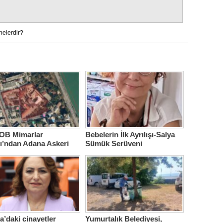
nelerdir?
B Mimarlar
Bebelerin İlk Ayrılışı-Salya
ı’ndan Adana Askeri
Sümük Serüveni
ne için çağrı…
’daki cinayetler
Yumurtalık Belediyesi,