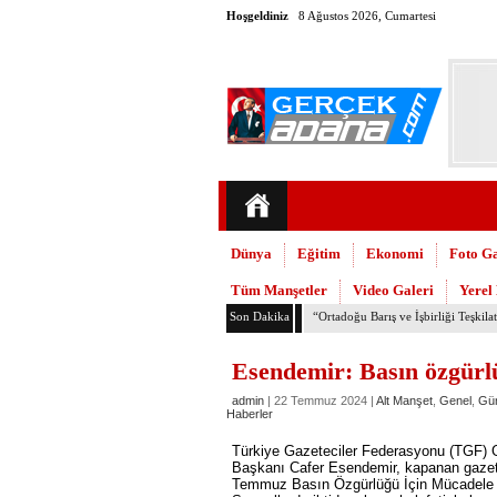
Hoşgeldiniz
8 Ağustos 2026, Cumartesi
Dünya
Eğitim
Ekonomi
Foto Ga
Tüm Manşetler
Video Galeri
Yerel
Son Dakika
TMMOB Mimarlar Odası’ndan Adana
Esendemir: Basın özgürl
admin
| 22 Temmuz 2024 |
Alt Manşet
,
Genel
,
Gü
Haberler
Türkiye Gazeteciler Federasyonu (TGF) 
Başkanı Cafer Esendemir, kapanan gazetel
Temmuz Basın Özgürlüğü İçin Mücadele Gü