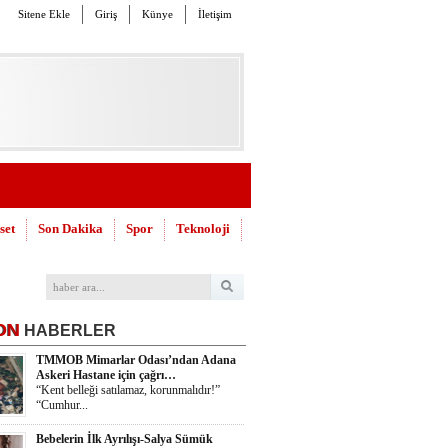
Sitene Ekle
Giriş
Künye
İletişim
set
Son Dakika
Spor
Teknoloji
ON
HABERLER
TMMOB Mimarlar Odası’ndan Adana
Askeri Hastane için çağrı…
“Kent belleği satılamaz, korunmalıdır!”
“Cumhur...
Bebelerin İlk Ayrılışı-Salya Sümük