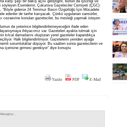
na karşı şaşı bir bakış açısı geliştiğini, bunun da işsizliği ve
ini söyleyen Esendemir, Çukurova Gazeteciler Cemiyeti (ÇGC)
a, “Böyle giderse 24 Temmuz Basın Özgürlüğü İçin Mücadele
le edenler de tarihe karışacak. Çünkü uygulanan sansürler,
ayı cezaevine konulan gazeteciler, bu mesleği yapmak isteyen
lumun da yeterince bilgilendirilemeyeceğini ifade eden
yanışmaya ihtiyacımız var. Gazeteleri ayakta tutmak için
n kılcal damarlarını oluşturan yerel gazeteler kapandıkça
liyor. Halk bilgilendirilmiyor. Gazetelerin yeniden ayağa
önemli sorumluluklar düşüyor. Bu saatten sonra gazetecilerin ve
a içerisine girmesi gerekiyor” diye konuştu
Yazdır
PDF
E-Mail