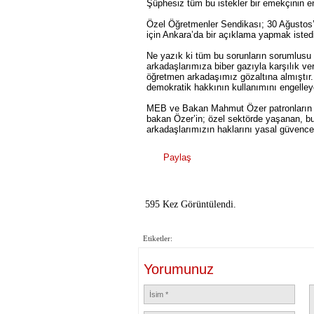
Şüphesiz tüm bu istekler bir emekçinin en 
Özel Öğretmenler Sendikası; 30 Ağustos’t
için Ankara’da bir açıklama yapmak istedi
Ne yazık ki tüm bu sorunların sorumlusu o
arkadaşlarımıza biber gazıyla karşılık v
öğretmen arkadaşımız gözaltına almıştır. 
demokratik hakkının kullanımını engelley
MEB ve Bakan Mahmut Özer patronların de
bakan Özer’in; özel sektörde yaşanan, b
arkadaşlarımızın haklarını yasal güvence
Paylaş
595 Kez Görüntülendi.
Etiketler:
Yorumunuz