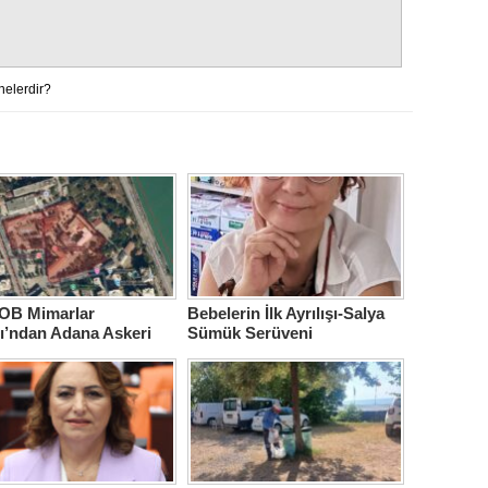
nelerdir?
B Mimarlar
Bebelerin İlk Ayrılışı-Salya
ı’ndan Adana Askeri
Sümük Serüveni
ne için çağrı…