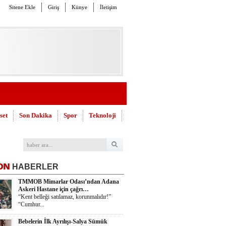
Sitene Ekle
Giriş
Künye
İletişim
set
Son Dakika
Spor
Teknoloji
ON
HABERLER
TMMOB Mimarlar Odası’ndan Adana
Askeri Hastane için çağrı…
“Kent belleği satılamaz, korunmalıdır!”
“Cumhur...
Bebelerin İlk Ayrılışı-Salya Sümük