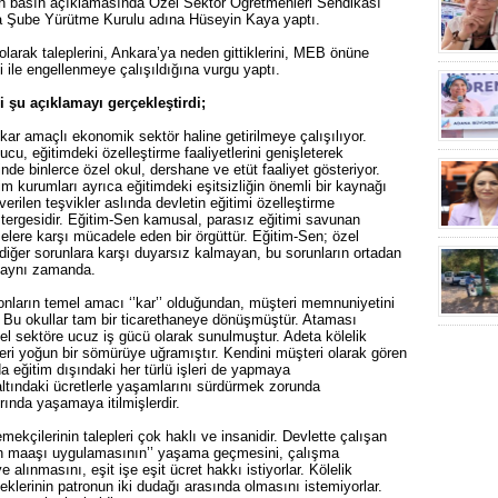
n basın açıklamasında Özel Sektör Öğretmenleri Sendikası
 Şube Yürütme Kurulu adına Hüseyin Kaya yaptı.
arak taleplerini, Ankara’ya neden gittiklerini, MEB önüne
i ile engellenmeye çalışıldığına vurgu yaptı.
 şu açıklamayı gerçekleştirdi;
ar amaçlı ekonomik sektör haline getirilmeye çalışılıyor.
onucu, eğitimdeki özelleştirme faaliyetlerini genişleterek
e binlerce özel okul, dershane ve etüt faaliyet gösteriyor.
im kurumları ayrıca eğitimdeki eşitsizliğin önemli bir kaynağı
verilen teşvikler aslında devletin eğitimi özelleştirme
stergesidir. Eğitim-Sen kamusal, parasız eğitimi savunan
elere karşı mücadele eden bir örgüttür. Eğitim-Sen; özel
ğer sorunlara karşı duyarsız kalmayan, bu sorunların ortadan
r aynı zamanda.
onların temel amacı ‘’kar’’ olduğundan, müşteri memnuniyetini
r. Bu okullar tam bir ticarethaneye dönüşmüştür. Ataması
l sektöre ucuz iş gücü olarak sunulmuştur. Adeta kölelik
eri yoğun bir sömürüye uğramıştır. Kendini müşteri olarak gören
da eğitim dışındaki her türlü işleri de yapmaya
altındaki ücretlerle yaşamlarını sürdürmek zorunda
rında yaşamaya itilmişlerdir.
ekçilerinin talepleri çok haklı ve insanidir. Devlette çalışan
ban maaşı uygulamasının’’ yaşama geçmesini, çalışma
 alınmasını, eşit işe eşit ücret hakkı istiyorlar. Kölelik
eklerinin patronun iki dudağı arasında olmasını istemiyorlar.