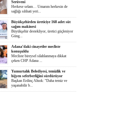
Serüveni
Herkese selam… Umarım herkesin de
sağlığı sıhhati yeri...
Büyükşehirden üreticiye 168 adet süt
sağım makinesi
Büyükşehir destekliyor, üretici güçleniyor
Güng...
Adana’daki cinayetler mecliste
konuşuldu
Mecliste bireysel silahlanmaya dikkat
çeken CHP Adana ...
Yumurtalık Belediyesi, temizlik ve
hijyen seferberliğini sürdürüyor
Başkan Erdinç Altıok: “Daha temiz ve
yaşanabilir b...
Ortaya Karışık
Herkese selaammm…Adana’nın cayır
cayır sıcağında günde...
Zeydan Karalar Yüreğir seçiminde
sorumluluk üstlendi.
Yüreğir Yeniden Kazanıldı Örgütlü
birliktelik Yüreğ...