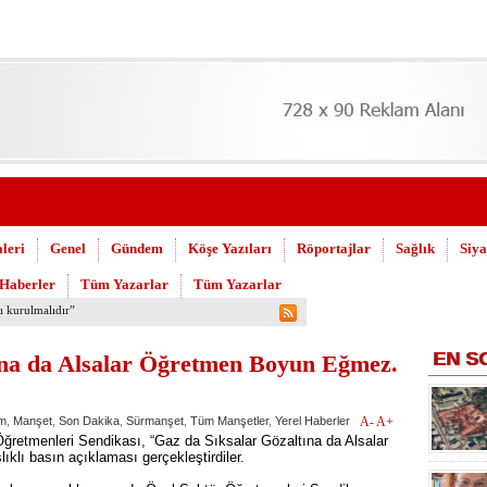
leri
Genel
Gündem
Köşe Yazıları
Röportajlar
Sağlık
Siya
 Haberler
Tüm Yazarlar
Tüm Yazarlar
 Askeri Hastane için çağrı…
EN
S
ına da Alsalar Öğretmen Boyun Eğmez.
m
,
Manşet
,
Son Dakika
,
Sürmanşet
,
Tüm Manşetler
,
Yerel Haberler
A-
A+
retmenleri Sendikası, “Gaz da Sıksalar Gözaltına da Alsalar
klı basın açıklaması gerçekleştirdiler.