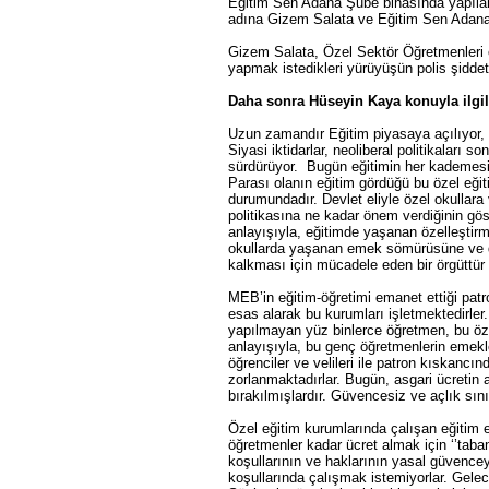
Eğitim Sen Adana Şube binasında yapıla
adına Gizem Salata ve Eğitim Sen Adana
Gizem Salata, Özel Sektör Öğretmenleri ol
yapmak istedikleri yürüyüşün polis şiddet
Daha sonra Hüseyin Kaya konuyla ilgili
Uzun zamandır Eğitim piyasaya açılıyor, k
Siyasi iktidarlar, neoliberal politikaları s
sürdürüyor. Bugün eğitimin her kademesind
Parası olanın eğitim gördüğü bu özel eğit
durumundadır. Devlet eliyle özel okullara 
politikasına ne kadar önem verdiğinin gö
anlayışıyla, eğitimde yaşanan özelleştirm
okullarda yaşanan emek sömürüsüne ve di
kalkması için mücadele eden bir örgüttü
MEB’in eğitim-öğretimi emanet ettiği patr
esas alarak bu kurumları işletmektedirle
yapılmayan yüz binlerce öğretmen, bu öze
anlayışıyla, bu genç öğretmenlerin emekl
öğrenciler ve velileri ile patron kıskancın
zorlanmaktadırlar. Bugün, asgari ücretin 
bırakılmışlardır. Güvencesiz ve açlık sını
Özel eğitim kurumlarında çalışan eğitim em
öğretmenler kadar ücret almak için ‘’ta
koşullarının ve haklarının yasal güvenceye
koşullarında çalışmak istemiyorlar. Gelec