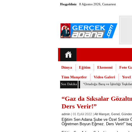
Hoşgeldiniz
8 Ağustos 2026, Cumartesi
Dünya
Eğitim
Ekonomi
Foto Ga
Tüm Manşetler
Video Galeri
Yerel
Son Dakika
TMMOB Mimarlar Odası’ndan Adana
“Gaz da Sıksalar Gözalt
Ders Verir!”
admin
| 01 Eylül 2022 |
Alt Manşet
,
Genel
,
Günde
Eğitim Sen Adana Şube ve Özel Sektör Öğ
Öğretmen Boyun Eğmez. Ders Verir!” başlı