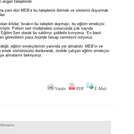
asgari talepleridir.
a yani dün MEB’e bu taleplerini iletmek ve seslerini duyurmak
ler.
lan iktidar; bırakın bu talepleri duymayı, bu eğitim emekçisi
ermiştir. Polisin sert müdahalesi sonucunda çok sayıda
Eğitim-Sen olarak bu saldırıyı şiddetle kınıyoruz. En basit
en görevlilerin yasa önünde hesap vermesini istiyoruz.
ğil, eğitim emekçilerinin yanında yer almalıdır. MEB’in ve
u emek sömürüsünü durdurarak, özelde çalışan eğitim emekçisi
ye almalarını bekliyoruz.
Yazdır
PDF
E-Mail