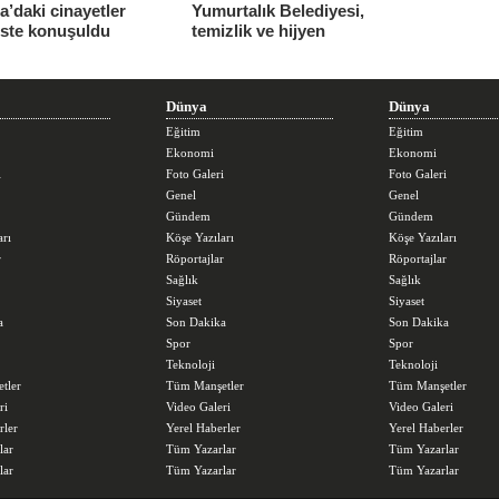
’daki cinayetler
Yumurtalık Belediyesi,
iste konuşuldu
temizlik ve hijyen
seferberliğini sürdürüyor
Dünya
Dünya
Eğitim
Eğitim
Ekonomi
Ekonomi
i
Foto Galeri
Foto Galeri
Genel
Genel
Gündem
Gündem
arı
Köşe Yazıları
Köşe Yazıları
r
Röportajlar
Röportajlar
Sağlık
Sağlık
Siyaset
Siyaset
a
Son Dakika
Son Dakika
Spor
Spor
Teknoloji
Teknoloji
tler
Tüm Manşetler
Tüm Manşetler
ri
Video Galeri
Video Galeri
rler
Yerel Haberler
Yerel Haberler
lar
Tüm Yazarlar
Tüm Yazarlar
lar
Tüm Yazarlar
Tüm Yazarlar