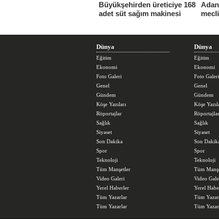
Büyükşehirden üreticiye 168
Adana
adet süt sağım makinesi
mecl
Dünya
Dünya
Eğitim
Eğitim
Ekonomi
Ekonomi
Foto Galeri
Foto Galer
Genel
Genel
Gündem
Gündem
Köşe Yazıları
Köşe Yazıl
Röportajlar
Röportajla
Sağlık
Sağlık
Siyaset
Siyaset
Son Dakika
Son Dakik
Spor
Spor
Teknoloji
Teknoloji
Tüm Manşetler
Tüm Manşe
Video Galeri
Video Gale
Yerel Haberler
Yerel Habe
Tüm Yazarlar
Tüm Yazar
Tüm Yazarlar
Tüm Yazar