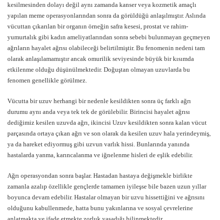
kesilmesinden dolayı değil aynı zamanda kanser veya kozmetik amaçlı
yapılan meme operasyonlarından sonra da görüldüğü anlaşılmıştır. Aslında
vücuttan çıkarılan bir organın örneğin safra kesesi, prostat ve rahim-
yumurtalık gibi kadın ameliyatlarından sonra sebebi bulunmayan geçmeyen
ağrıların hayalet ağrısı olabileceği belirtilmiştir. Bu fenomenin nedeni tam
olarak anlaşılamamıştır ancak omurilik seviyesinde büyük bir kısımda
etkilenme olduğu düşünülmektedir. Doğuştan olmayan uzuvlarda bu
fenomen genellikle görülmez.
Vücutta bir uzuv herhangi bir nedenle kesildikten sonra üç farklı ağrı
durumu aynı anda veya tek tek de görülebilir. Birincisi hayalet ağrısı
dediğimiz kesilen uzuvda ağrı, ikincisi Uzuv kesildikten sonra kalan vücut
parçasında ortaya çıkan ağrı ve son olarak da kesilen uzuv hala yerindeymiş,
ya da hareket ediyormuş gibi uzvun varlık hissi. Bunlarında yanında
hastalarda yanma, karıncalanma ve iğnelenme hisleri de eşlik edebilir.
Ağrı operasyondan sonra başlar. Hastadan hastaya değişmekle birlikte
zamanla azalıp özellikle gençlerde tamamen iyileşse bile bazen uzun yıllar
boyunca devam edebilir. Hastalar olmayan bir uzvu hissettiğini ve ağrısını
olduğunu kabullenmede, hatta bunu yakınlarına ve sosyal çevrelerine
anlatmakta ve ifade etmekte zorluk yaşadığı bilinmektedir.