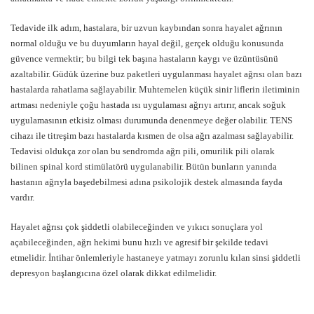
Tedavide ilk adım, hastalara, bir uzvun kaybından sonra hayalet ağrının
normal olduğu ve bu duyumların hayal değil, gerçek olduğu konusunda
güvence vermektir; bu bilgi tek başına hastaların kaygı ve üzüntüsünü
azaltabilir. Güdük üzerine buz paketleri uygulanması hayalet ağrısı olan bazı
hastalarda rahatlama sağlayabilir. Muhtemelen küçük sinir liflerin iletiminin
artması nedeniyle çoğu hastada ısı uygulaması ağrıyı artırır, ancak soğuk
uygulamasının etkisiz olması durumunda denenmeye değer olabilir. TENS
cihazı ile titreşim bazı hastalarda kısmen de olsa ağrı azalması sağlayabilir.
Tedavisi oldukça zor olan bu sendromda ağrı pili, omurilik pili olarak
bilinen spinal kord stimülatörü uygulanabilir. Bütün bunların yanında
hastanın ağrıyla başedebilmesi adına psikolojik destek almasında fayda
vardır.
Hayalet ağrısı çok şiddetli olabileceğinden ve yıkıcı sonuçlara yol
açabileceğinden, ağrı hekimi bunu hızlı ve agresif bir şekilde tedavi
etmelidir. İntihar önlemleriyle hastaneye yatmayı zorunlu kılan sinsi şiddetli
depresyon başlangıcına özel olarak dikkat edilmelidir.