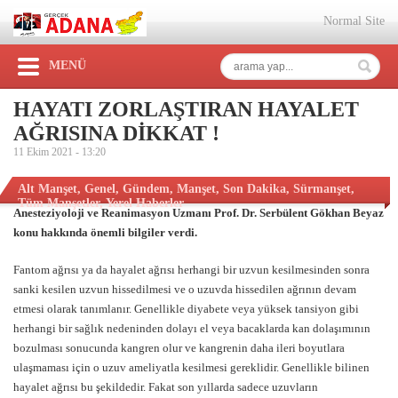
Normal Site
MENÜ
HAYATI ZORLAŞTIRAN HAYALET
AĞRISINA DİKKAT !
11 Ekim 2021 -
13:20
Alt Manşet
,
Genel
,
Gündem
,
Manşet
,
Son Dakika
,
Sürmanşet
,
Tüm Manşetler
,
Yerel Haberler
Anesteziyoloji ve Reanimasyon Uzmanı
Prof. Dr. Serbülent Gökhan Beyaz
konu hakkında önemli bilgiler verdi.
Fantom ağrısı ya da hayalet ağrısı herhangi bir uzvun kesilmesinden sonra
sanki kesilen uzvun hissedilmesi ve o uzuvda hissedilen ağrının devam
etmesi olarak tanımlanır. Genellikle diyabete veya yüksek tansiyon gibi
herhangi bir sağlık nedeninden dolayı el veya bacaklarda kan dolaşımının
bozulması sonucunda kangren olur ve kangrenin daha ileri boyutlara
ulaşmaması için o uzuv ameliyatla kesilmesi gereklidir. Genellikle bilinen
hayalet ağrısı bu şekildedir. Fakat son yıllarda sadece uzuvların