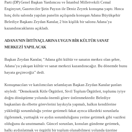
Parti (DP) Genel Başkan Yardımcısı ve İstanbul Milletvekili Cemal
Enginyurt, Gazeteciler Şirin Payzın ile Deniz Zeyrek konuşma yaptı. Hınca
hınç dolu salonda yapılan panelin açılışında konuşan Adana Büyükşehir
Belediye Başkanı Zeydan Karalar, 2 bin kişilik bir salonu Adana’ya
kazandıracaklarını açıkladı.
ADANA’NIN İHTİYAÇLARINA UYGUN BİR KÜLTÜR SANAT
MERKEZİ YAPILACAK
Başkan Zeydan Karalar, “Adana gibi kültür ve sanatın merkez olan şehre,
Adana’ya yakışan kültür ve sanat merkezi kazandıracağız. Bu dönemde bunu
hayata geçireceğiz” dedi.
Konuşmacıları ve katılımcıları selamlayan Başkan Zeydan Karalar şunları
söyledi: “Demokratik Kitle Örgütleri, Sivil Toplum Örgütleri, toplumu iyiye
doğru dönüştürme yolunda önemli görev üstlenmektedir. Belediye
başkanları da elbette görevlerini layıkıyla yapmalı, halkın kendilerine
yüklediği sorumluluğu yerine getirmeli fakat ayrıca ülkedeki sorunlarla
ilgilenmek, yurttaşlık ve aydın sorumluluğunu yerine getirmek gibi vazifesi
olduğunu da unutmamalı. Güncel sorunları, konuları gündeme getirmek,
halkı aydınlatmak ve örgütlü bir toplum olunabilmesi yolunda üzerine