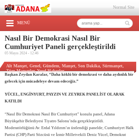
Normal Site
MENÜ
Nasıl Bir Demokrasi Nasıl Bir
Cumhuriyet Paneli gerçekleştirildi
05 Mayıs 2024 -
12:46
Alt Manşet
,
Genel
,
Gündem
,
Manşet
,
Son Dakika
,
Sürmanşet
,
Tüm Manşetler
,
Yerel Haberler
Başkan Zeydan Karalar, “Daha köklü bir demokrasi ve daha aydınlık bir
gelecek için mücadeleye devam edeceğiz.”
YÜCEL, ENGİNYURT, PAYZIN VE ZEYREK PANELİST OLARAK
KATILDI
“Nasıl Bir Demokrasi Nasıl Bir Cumhuriyet” konulu panel, Adana
Büyükşehir Belediyesi Tiyatro Salonu’nda gerçekleştirildi.
Moderatörlüğünü Av. Erdal Yıldırım’ın üstlendiği panelde; Cumhuriyet Halk
Partisi (CHP) Parti Sözcüsü ve İzmir Milletvekili Deniz Yücel, Demokrat