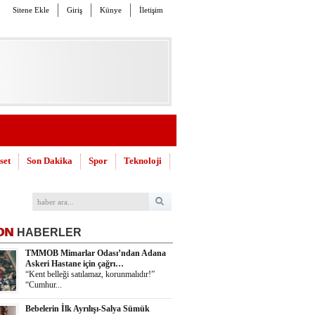
Sitene Ekle
Giriş
Künye
İletişim
set
Son Dakika
Spor
Teknoloji
ON
HABERLER
TMMOB Mimarlar Odası’ndan Adana
Askeri Hastane için çağrı…
“Kent belleği satılamaz, korunmalıdır!”
“Cumhur...
Bebelerin İlk Ayrılışı-Salya Sümük