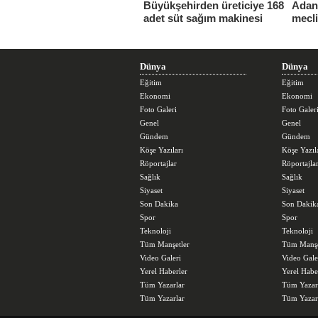
Büyükşehirden üreticiye 168
Adana
adet süt sağım makinesi
mecl
Dünya
Dünya
Eğitim
Eğitim
Ekonomi
Ekonomi
Foto Galeri
Foto Galer
Genel
Genel
Gündem
Gündem
Köşe Yazıları
Köşe Yazıl
Röportajlar
Röportajla
Sağlık
Sağlık
Siyaset
Siyaset
Son Dakika
Son Dakik
Spor
Spor
Teknoloji
Teknoloji
Tüm Manşetler
Tüm Manşe
Video Galeri
Video Gale
Yerel Haberler
Yerel Habe
Tüm Yazarlar
Tüm Yazar
Tüm Yazarlar
Tüm Yazar