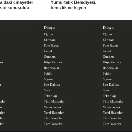
’daki cinayetler
Yumurtalık Belediyesi,
iste konuşuldu
temizlik ve hijyen
seferberliğini sürdürüyor
Dünya
Dünya
Eğitim
Eğitim
Ekonomi
Ekonomi
i
Foto Galeri
Foto Galeri
Genel
Genel
Gündem
Gündem
arı
Köşe Yazıları
Köşe Yazıları
r
Röportajlar
Röportajlar
Sağlık
Sağlık
Siyaset
Siyaset
a
Son Dakika
Son Dakika
Spor
Spor
Teknoloji
Teknoloji
tler
Tüm Manşetler
Tüm Manşetler
ri
Video Galeri
Video Galeri
rler
Yerel Haberler
Yerel Haberler
lar
Tüm Yazarlar
Tüm Yazarlar
lar
Tüm Yazarlar
Tüm Yazarlar