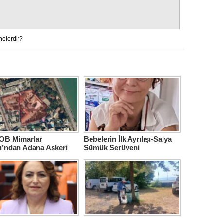
nelerdir?
B Mimarlar
Bebelerin İlk Ayrılışı-Salya
ı’ndan Adana Askeri
Sümük Serüveni
ne için çağrı…