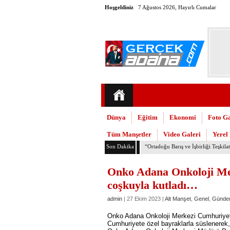
Hoşgeldiniz
7 Ağustos 2026, Hayırlı Cumalar
Dünya
Eğitim
Ekonomi
Foto Ga
Tüm Manşetler
Video Galeri
Yerel
Son Dakika
TMMOB Mimarlar Odası’ndan Adana
Onko Adana Onkoloji Mer
coşkuyla kutladı…
admin
| 27 Ekim 2023 |
Alt Manşet
,
Genel
,
Günde
Onko Adana Onkoloji Merkezi Cumhuriyeti
Cumhuriyete özel bayraklarla süslenerek,