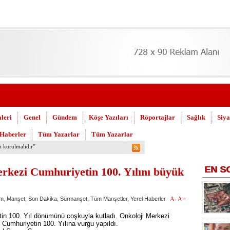
leri
Genel
Gündem
Köşe Yazıları
Röportajlar
Sağlık
Siya
 Haberler
Tüm Yazarlar
Tüm Yazarlar
 Askeri Hastane için çağrı…
EN
S
kezi Cumhuriyetin 100. Yılını büyük
m
,
Manşet
,
Son Dakika
,
Sürmanşet
,
Tüm Manşetler
,
Yerel Haberler
A-
A+
n 100. Yıl dönümünü coşkuyla kutladı. Onkoloji Merkezi
 Cumhuriyetin 100. Yılına vurgu yapıldı.