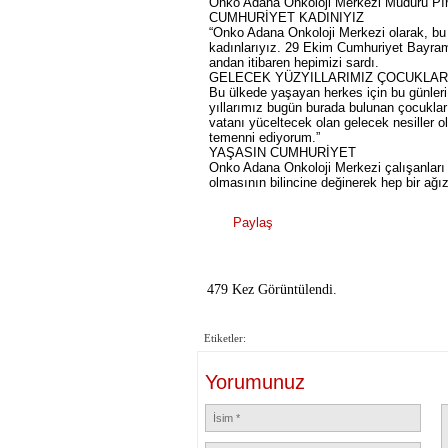
Onko Adana Onkoloji Merkezi Müdürü Pır
CUMHURİYET KADINIYIZ
“Onko Adana Onkoloji Merkezi olarak, bu
kadınlarıyız. 29 Ekim Cumhuriyet Bayramı 
andan itibaren hepimizi sardı.
GELECEK YÜZYILLARIMIZ ÇOCUKLAR
Bu ülkede yaşayan herkes için bu günler
yıllarımız bugün burada bulunan çocuklar
vatanı yüceltecek olan gelecek nesiller o
temenni ediyorum.”
YAŞASIN CUMHURİYET
Onko Adana Onkoloji Merkezi çalışanları
olmasının bilincine değinerek hep bir ağ
Paylaş
479 Kez Görüntülendi.
Etiketler:
Yorumunuz