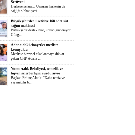
Serüveni
Herkese selam… Umarım herkesin de
sağlığı sıhhati yeri...
Büyükşehirden üreticiye 168 adet süt
sağım makinesi
Büyükşehir destekliyor, üretici güçleniyor
Güng...
Adana’daki cinayetler mecliste
konuşuldu
Mecliste bireysel silahlanmaya dikkat
çeken CHP Adana ...
Yumurtalık Belediyesi, temizlik ve
hijyen seferberliğini sürdürüyor
Başkan Erdinç Altıok: “Daha temiz ve
yaşanabilir b...
Ortaya Karışık
Herkese selaammm…Adana’nın cayır
cayır sıcağında günde...
Zeydan Karalar Yüreğir seçiminde
sorumluluk üstlendi.
Yüreğir Yeniden Kazanıldı Örgütlü
birliktelik Yüreğ...