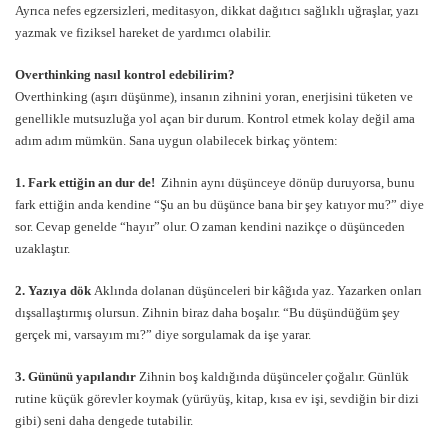
Ayrıca nefes egzersizleri, meditasyon, dikkat dağıtıcı sağlıklı uğraşlar, yazı
yazmak ve fiziksel hareket de yardımcı olabilir.
Overthinking nasıl kontrol edebilirim?
Overthinking (aşırı düşünme), insanın zihnini yoran, enerjisini tüketen ve
genellikle mutsuzluğa yol açan bir durum. Kontrol etmek kolay değil ama
adım adım mümkün. Sana uygun olabilecek birkaç yöntem:
1. Fark ettiğin an dur de!
Zihnin aynı düşünceye dönüp duruyorsa, bunu
fark ettiğin anda kendine “Şu an bu düşünce bana bir şey katıyor mu?” diye
sor. Cevap genelde “hayır” olur. O zaman kendini nazikçe o düşünceden
uzaklaştır.
2. Yazıya dök
Aklında dolanan düşünceleri bir kâğıda yaz. Yazarken onları
dışsallaştırmış olursun. Zihnin biraz daha boşalır. “Bu düşündüğüm şey
gerçek mi, varsayım mı?” diye sorgulamak da işe yarar.
3. Gününü yapılandır
Zihnin boş kaldığında düşünceler çoğalır. Günlük
rutine küçük görevler koymak (yürüyüş, kitap, kısa ev işi, sevdiğin bir dizi
gibi) seni daha dengede tutabilir.