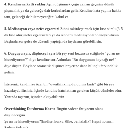
4. Kendine şefkatli yaklaş
Aşırı düşünmek çoğu zaman geçmişe dönük
pişmanlık ya da geleceğe dair korkulardan gelir. Kendine hata yapma hakkı
tanı, geleceği de bilemeyeceğini kabul et.
5. Meditasyon veya nefes egzersizi
Zihni sakinleştirmek için kısa süreli (3-5
dk bile olur) nefes egzersizleri ya da rehberli meditasyonlar deneyebilirsin.
Başlarda zor gelse de düzenli yaptığında faydasını görebilirsin.
6. Duyguyu ayır, düşünceyi ayır
Bir şey seni huzursuz ettiğinde “Şu an ne
hissediyorum?” diye kendine sor. Ardından “Bu duygunun kaynağı ne?”
diye düşün. Böylece otomatik düşünceler yerine daha bilinçli farkındalık
gelişir.
İsterseniz kendinize özel bir “overthinking durdurma kartı” gibi bir şey
hazırlayabilirsiniz. İçinde kendine hatırlatman gereken küçük cümleler olur.
Yanında taşırsın, içinden okuyabilirsin.
Overthinking Durdurma Kartı:
Bugün sadece ihtiyacım olanı
düşüneceğim.
Şu an ne hissediyorum?(Endişe, korku, öfke, belirsizlik? Hepsi normal.
Sadece fark et.)