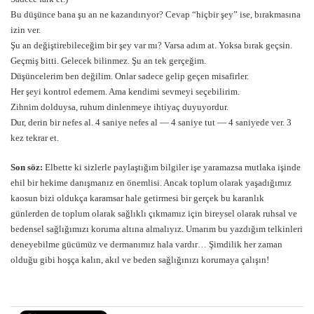
Bu düşünce bana şu an ne kazandırıyor? Cevap “hiçbir şey” ise, bırakmasına
izin ver.
Şu an değiştirebileceğim bir şey var mı? Varsa adım at. Yoksa bırak geçsin.
Geçmiş bitti. Gelecek bilinmez. Şu an tek gerçeğim.
Düşüncelerim ben değilim. Onlar sadece gelip geçen misafirler.
Her şeyi kontrol edemem. Ama kendimi sevmeyi seçebilirim.
Zihnim dolduysa, ruhum dinlenmeye ihtiyaç duyuyordur.
Dur, derin bir nefes al. 4 saniye nefes al — 4 saniye tut — 4 saniyede ver. 3
kez tekrar et.
Son söz:
Elbette ki sizlerle paylaştığım bilgiler işe yaramazsa mutlaka işinde
ehil bir hekime danışmanız en önemlisi. Ancak toplum olarak yaşadığımız
kaosun bizi oldukça karamsar hale getirmesi bir gerçek bu karanlık
günlerden de toplum olarak sağlıklı çıkmamız için bireysel olarak ruhsal ve
bedensel sağlığımızı koruma altına almalıyız. Umarım bu yazdığım telkinleri
deneyebilme gücümüz ve dermanımız hala vardır… Şimdilik her zaman
olduğu gibi hoşça kalın, akıl ve beden sağlığınızı korumaya çalışın!