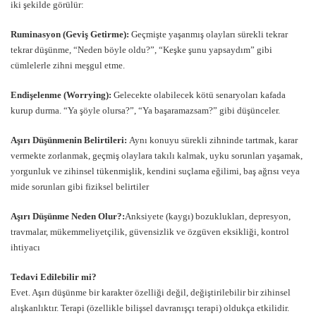
iki şekilde görülür:
Ruminasyon (Geviş Getirme):
Geçmişte yaşanmış olayları sürekli tekrar
tekrar düşünme, “Neden böyle oldu?”, “Keşke şunu yapsaydım” gibi
cümlelerle zihni meşgul etme.
Endişelenme (Worrying):
Gelecekte olabilecek kötü senaryoları kafada
kurup durma. “Ya şöyle olursa?”, “Ya başaramazsam?” gibi düşünceler.
Aşırı Düşünmenin Belirtileri:
Aynı konuyu sürekli zihninde tartmak, karar
vermekte zorlanmak, geçmiş olaylara takılı kalmak, uyku sorunları yaşamak,
yorgunluk ve zihinsel tükenmişlik, kendini suçlama eğilimi, baş ağrısı veya
mide sorunları gibi fiziksel belirtiler
Aşırı Düşünme Neden Olur?:
Anksiyete (kaygı) bozuklukları, depresyon,
travmalar, mükemmeliyetçilik, güvensizlik ve özgüven eksikliği, kontrol
ihtiyacı
Tedavi Edilebilir mi?
Evet. Aşırı düşünme bir karakter özelliği değil, değiştirilebilir bir zihinsel
alışkanlıktır. Terapi (özellikle bilişsel davranışçı terapi) oldukça etkilidir.