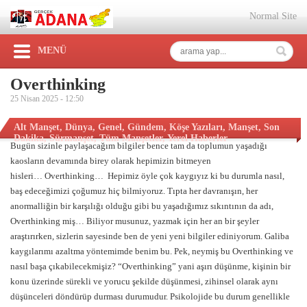
Normal Site
MENÜ
Overthinking
25 Nisan 2025 -
12:50
Alt Manşet
,
Dünya
,
Genel
,
Gündem
,
Köşe Yazıları
,
Manşet
,
Son
Dakika
,
Sürmanşet
,
Tüm Manşetler
,
Yerel Haberler
Bugün sizinle paylaşacağım bilgiler bence tam da toplumun yaşadığı
kaosların devamında birey olarak hepimizin bitmeyen
hisleri… Overthinking… Hepimiz öyle çok kaygıyız ki bu durumla nasıl,
baş edeceğimizi çoğumuz hiç bilmiyoruz. Tıpta her davranışın, her
anormalliğin bir karşılığı olduğu gibi bu yaşadığımız sıkıntının da adı,
Overthinking miş… Biliyor musunuz, yazmak için her an bir şeyler
araştırırken, sizlerin sayesinde ben de yeni yeni bilgiler ediniyorum. Galiba
kaygılarımı azaltma yöntemimde benim bu. Pek, neymiş bu Overthinking ve
nasıl başa çıkabilecekmişiz? “Overthinking” yani aşırı düşünme, kişinin bir
konu üzerinde sürekli ve yorucu şekilde düşünmesi, zihinsel olarak aynı
düşünceleri döndürüp durması durumudur. Psikolojide bu durum genellikle