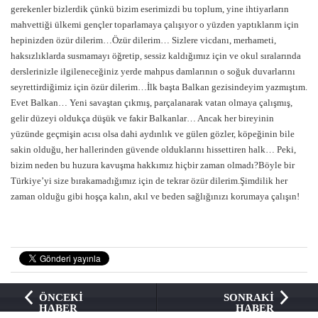
gerekenler bizlerdik çünkü bizim eserimizdi bu toplum, yine ihtiyarların
mahvettiği ülkemi gençler toparlamaya çalışıyor o yüzden yaptıklarım için
hepinizden özür dilerim…Özür dilerim… Sizlere vicdanı, merhameti,
haksızlıklarda susmamayı öğretip, sessiz kaldığımız için ve okul sıralarında
derslerinizle ilgileneceğiniz yerde mahpus damlarının o soğuk duvarlarını
seyrettirdiğimiz için özür dilerim…İlk başta Balkan gezisindeyim yazmıştım.
Evet Balkan… Yeni savaştan çıkmış, parçalanarak vatan olmaya çalışmış,
gelir düzeyi oldukça düşük ve fakir Balkanlar… Ancak her bireyinin
yüzünde geçmişin acısı olsa dahi aydınlık ve gülen gözler, köpeğinin bile
sakin olduğu, her hallerinden güvende olduklarını hissettiren halk… Peki,
bizim neden bu huzura kavuşma hakkımız hiçbir zaman olmadı?Böyle bir
Türkiye’yi size bırakamadığımız için de tekrar özür dilerim.Şimdilik her
zaman olduğu gibi hoşça kalın, akıl ve beden sağlığınızı korumaya çalışın!
ÖNCEKİ
SONRAKİ
HABER
HABER