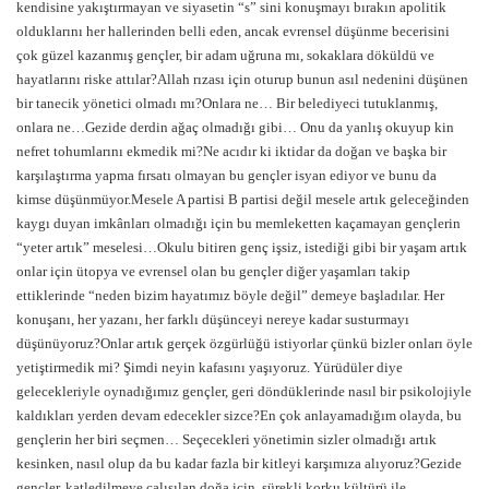
kendisine yakıştırmayan ve siyasetin “s” sini konuşmayı bırakın apolitik
olduklarını her hallerinden belli eden, ancak evrensel düşünme becerisini
çok güzel kazanmış gençler, bir adam uğruna mı, sokaklara döküldü ve
hayatlarını riske attılar?Allah rızası için oturup bunun asıl nedenini düşünen
bir tanecik yönetici olmadı mı?Onlara ne… Bir belediyeci tutuklanmış,
onlara ne…Gezide derdin ağaç olmadığı gibi… Onu da yanlış okuyup kin
nefret tohumlarını ekmedik mi?Ne acıdır ki iktidar da doğan ve başka bir
karşılaştırma yapma fırsatı olmayan bu gençler isyan ediyor ve bunu da
kimse düşünmüyor.Mesele A partisi B partisi değil mesele artık geleceğinden
kaygı duyan imkânları olmadığı için bu memleketten kaçamayan gençlerin
“yeter artık” meselesi…Okulu bitiren genç işsiz, istediği gibi bir yaşam artık
onlar için ütopya ve evrensel olan bu gençler diğer yaşamları takip
ettiklerinde “neden bizim hayatımız böyle değil” demeye başladılar. Her
konuşanı, her yazanı, her farklı düşünceyi nereye kadar susturmayı
düşünüyoruz?Onlar artık gerçek özgürlüğü istiyorlar çünkü bizler onları öyle
yetiştirmedik mi? Şimdi neyin kafasını yaşıyoruz. Yürüdüler diye
gelecekleriyle oynadığımız gençler, geri döndüklerinde nasıl bir psikolojiyle
kaldıkları yerden devam edecekler sizce?En çok anlayamadığım olayda, bu
gençlerin her biri seçmen… Seçecekleri yönetimin sizler olmadığı artık
kesinken, nasıl olup da bu kadar fazla bir kitleyi karşımıza alıyoruz?Gezide
gençler, katledilmeye çalışılan doğa için, sürekli korku kültürü ile