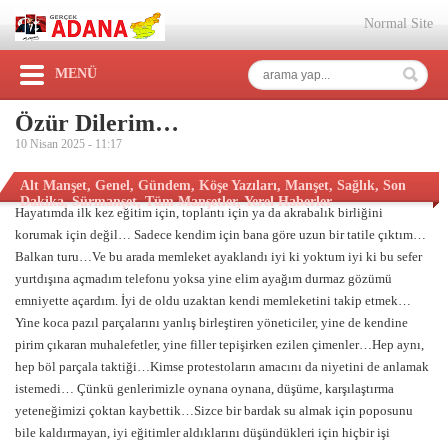
Normal Site
MENÜ
Özür Dilerim…
10 Nisan 2025 -
11:17
Alt Manşet
,
Genel
,
Gündem
,
Köşe Yazıları
,
Manşet
,
Sağlık
,
Son
Dakika
,
Sürmanşet
,
Tüm Manşetler
,
Yerel Haberler
Hayatımda ilk kez eğitim için, toplantı için ya da akrabalık birliğini
korumak için değil… Sadece kendim için bana göre uzun bir tatile çıktım…
Balkan turu…Ve bu arada memleket ayaklandı iyi ki yoktum iyi ki bu sefer
yurtdışına açmadım telefonu yoksa yine elim ayağım durmaz gözümü
emniyette açardım. İyi de oldu uzaktan kendi memleketini takip etmek…
Yine koca pazıl parçalarını yanlış birleştiren yöneticiler, yine de kendine
pirim çıkaran muhalefetler, yine filler tepişirken ezilen çimenler…Hep aynı,
hep böl parçala taktiği…Kimse protestoların amacını da niyetini de anlamak
istemedi… Çünkü genlerimizle oynana oynana, düşüme, karşılaştırma
yeteneğimizi çoktan kaybettik…Sizce bir bardak su almak için poposunu
bile kaldırmayan, iyi eğitimler aldıklarını düşündükleri için hiçbir işi