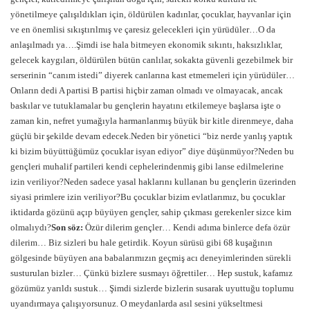
yönetilmeye çalışıldıkları için, öldürülen kadınlar, çocuklar, hayvanlar için
ve en önemlisi sıkıştırılmış ve çaresiz gelecekleri için yürüdüler…O da
anlaşılmadı ya….Şimdi ise hala bitmeyen ekonomik sıkıntı, haksızlıklar,
gelecek kaygıları, öldürülen bütün canlılar, sokakta güvenli gezebilmek bir
serserinin “canım istedi” diyerek canlarına kast etmemeleri için yürüdüler…
Onların dedi A partisi B partisi hiçbir zaman olmadı ve olmayacak, ancak
baskılar ve tutuklamalar bu gençlerin hayatını etkilemeye başlarsa işte o
zaman kin, nefret yumağıyla harmanlanmış büyük bir kitle direnmeye, daha
güçlü bir şekilde devam edecek.Neden bir yönetici “biz nerde yanlış yaptık
ki bizim büyüttüğümüz çocuklar isyan ediyor” diye düşünmüyor?Neden bu
gençleri muhalif partileri kendi cephelerindenmiş gibi lanse edilmelerine
izin veriliyor?Neden sadece yasal haklarını kullanan bu gençlerin üzerinden
siyasi primlere izin veriliyor?Bu çocuklar bizim evlatlarımız, bu çocuklar
iktidarda gözünü açıp büyüyen gençler, sahip çıkması gerekenler sizce kim
olmalıydı?
Son söz:
Özür dilerim gençler… Kendi adıma binlerce defa özür
dilerim… Biz sizleri bu hale getirdik. Koyun sürüsü gibi 68 kuşağının
gölgesinde büyüyen ana babalarımızın geçmiş acı deneyimlerinden sürekli
susturulan bizler… Çünkü bizlere susmayı öğrettiler… Hep sustuk, kafamız
gözümüz yarıldı sustuk… Şimdi sizlerde bizlerin susarak uyuttuğu toplumu
uyandırmaya çalışıyorsunuz. O meydanlarda asıl sesini yükseltmesi