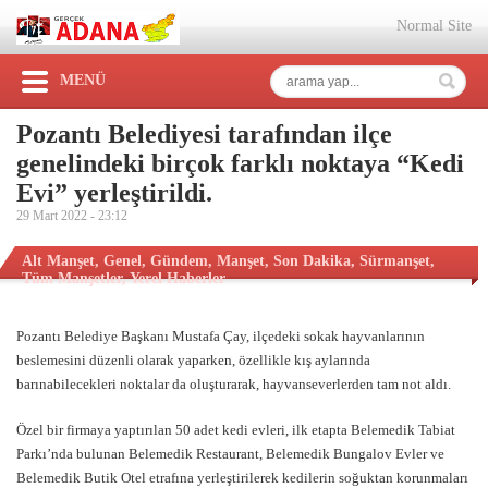
Normal Site
MENÜ
Pozantı Belediyesi tarafından ilçe
genelindeki birçok farklı noktaya “Kedi
Evi” yerleştirildi.
29 Mart 2022 -
23:12
Alt Manşet
,
Genel
,
Gündem
,
Manşet
,
Son Dakika
,
Sürmanşet
,
Tüm Manşetler
,
Yerel Haberler
Pozantı Belediye Başkanı Mustafa Çay, ilçedeki sokak hayvanlarının
beslemesini düzenli olarak yaparken, özellikle kış aylarında
barınabilecekleri noktalar da oluşturarak, hayvanseverlerden tam not aldı.
Özel bir firmaya yaptırılan 50 adet kedi evleri, ilk etapta Belemedik Tabiat
Parkı’nda bulunan Belemedik Restaurant, Belemedik Bungalov Evler ve
Belemedik Butik Otel etrafına yerleştirilerek kedilerin soğuktan korunmaları