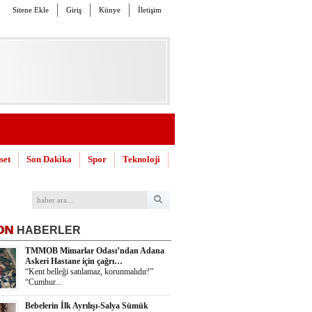
Sitene Ekle
Giriş
Künye
İletişim
set
Son Dakika
Spor
Teknoloji
ON
HABERLER
TMMOB Mimarlar Odası’ndan Adana
Askeri Hastane için çağrı…
“Kent belleği satılamaz, korunmalıdır!”
“Cumhur...
Bebelerin İlk Ayrılışı-Salya Sümük