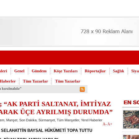
leri
Genel
Gündem
Köşe Yazıları
Röportajlar
Sağlık
Siya
 Haberler
Tüm Yazarlar
Tüm Yazarlar
 Askeri Hastane için çağrı…
EN
S
 “AK PARTİ SALTANAT, İMTİYAZ
LARAK ÜÇE AYRILMIŞ DURUMDA”
em
,
Manşet
,
Son Dakika
,
Sürmanşet
,
Tüm Manşetler
,
Yerel Haberler
A-
A+
I SELAHATTİN BAYSAL HÜKÜMETİ TOPA TUTTU