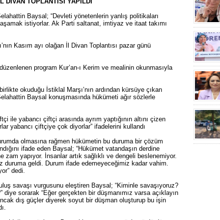
L DİVAN TOPLANTISI YAPILDI
ahattin Baysal; “Devleti yönetenlerin yanlış politikaları
şamak istiyorlar. Ak Parti saltanat, imtiyaz ve itaat takımı
ı’nın Kasım ayı olağan İl Divan Toplantısı pazar günü
düzenlenen program Kur’an-ı Kerim ve mealinin okunmasıyla
irlikte okuduğu İstiklal Marşı’nın ardından kürsüye çıkan
Selahattin Baysal konuşmasında hükümeti ağır sözlerle
çi ile yabancı çiftçi arasında ayrım yaptığının altını çizen
lar yabancı çiftçiye çok diyorlar” ifadelerini kullandı
durumda olmasına rağmen hükümetin bu duruma bir çözüm
andığını ifade eden Baysal; “Hükümet vatandaşın derdine
zam yapıyor. İnsanlar artık sağlıklı ve dengeli beslenemiyor.
maz duruma geldi. Durum ifade edemeyeceğimiz kadar vahim.
or” dedi.
uş savaşı vurgusunu eleştiren Baysal; “Kiminle savaşıyoruz?
 diye sorarak “Eğer gerçekten bir düşmanımız varsa açıklayın
Ancak dış güçler diyerek soyut bir düşman oluşturup bu işin
dı.