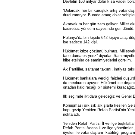
Devletin 168 milyar dolar kısa vadeli b
“Dolardaki her bir kuruşluk artış vatandaş
durduramıyor. Burada amaç dolar sahiple
Akaryakıta her gün zam geliyor. Millet ek
basiretsiz yönetim sayesinde geri döndü.
Polanya’da bin kişide 642 kişiye araç düş
ise sadece 142 kişi.
Hükümet krize çözümü bulmuş. Milletvekiller
tane domates yeriz” diyorlar. Samimiyetle
hibe etsinler de samimiyetlerini görelim.
Ak Partililer, saltanat takımı, imtiyaz ta
Hükümet bankalara verdiği faizleri düşür
da mecburen uyuyor. Hükümet ise dışarıda
ortadan kaldıracağı bir sistemi kuracağız
İlk seçimde iktidara geleceğiz ve Genel
Konuşması sık sık alkışlarla kesilen Sela
kapı gezip Yeniden Refah Partisi’nin Yeni
noktaladı.
Yeniden Refah Partisi İl ve ilçe teşkilatl
Refah Partisi Adana il ve ilçe yönetimle
üyeleri ile vatandaşların katıldığı progra