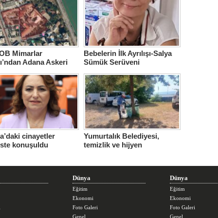
B Mimarlar
Bebelerin İlk Ayrılışı-Salya
ı’ndan Adana Askeri
Sümük Serüveni
ne için çağrı…
’daki cinayetler
Yumurtalık Belediyesi,
iste konuşuldu
temizlik ve hijyen
seferberliğini sürdürüyor
Dünya
Dünya
Eğitim
Eğitim
Ekonomi
Ekonomi
i
Foto Galeri
Foto Galeri
Genel
Genel