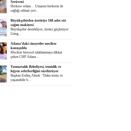
Serüveni
Herkese selam… Umarım herkesin de
sağlığı sıhhati yeri...
Büyükşehirden üreticiye 168 adet süt
sağım makinesi
Büyükşehir destekliyor, üretici güçleniyor
Güng...
Adana’daki cinayetler mecliste
konuşuldu
Mecliste bireysel silahlanmaya dikkat
çeken CHP Adana ...
Yumurtalık Belediyesi, temizlik ve
hijyen seferberliğini sürdürüyor
Başkan Erdinç Altıok: “Daha temiz ve
yaşanabilir b...
Ortaya Karışık
Herkese selaammm…Adana’nın cayır
cayır sıcağında günde...
Zeydan Karalar Yüreğir seçiminde
sorumluluk üstlendi.
Yüreğir Yeniden Kazanıldı Örgütlü
birliktelik Yüreğ...