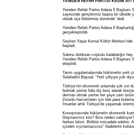
YENİDEN REFAH PARTİSİ KASIM AYI İ
Yeniden Refah Partisi Adana İl Başkanı Sel
sayesinde gençlerimiz başka bir ülkede ya
olarak üçe bölünmüş durumda” dedi.
Yeniden Refah Partisi Adana İl Başkanlığ
gerçekleştirildi.
Seyhan Yaşar Kemal Kültür Merkezi’nde 
başladı.
Salonu dolduran coşkulu kalabalığın hep b
Yeniden Refah Partisi Adana İl Başkanı 
eleştirdi.
Tarım uygulamalarında hükümetin yerli çift
Selahattin Baysal; “Yerli çiftçiye yok diyor
Türkiye’nin ekonomik anlamda çok zor 
bulmak yerine hala dış borç alarak borçl
derman olmak yerine her şeye zam üstüne 
Zorunlu harcamaları için bile para bula
İnsanlar artık Türkiye’de yaşamak istemiy
Konuşmasında hükümetin ekonomik kurtul
Düşmanımız kim? Bize neden saldırıyor?”
herkes bilsin. Birlikte mücadele edelim. 
içinden sıyrılamazsınız” ifadelerini kullan