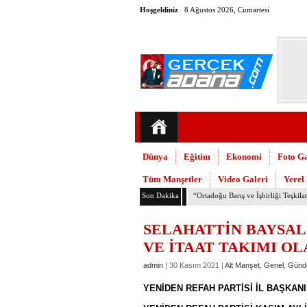
Hoşgeldiniz
8 Ağustos 2026, Cumartesi
Dünya
Eğitim
Ekonomi
Foto Ga
Tüm Manşetler
Video Galeri
Yerel
Son Dakika
TMMOB Mimarlar Odası’ndan Adana
SELAHATTİN BAYSAL;
VE İTAAT TAKIMI O
admin
| 30 Kasım 2021 |
Alt Manşet
,
Genel
,
Günd
YENİDEN REFAH PARTİSİ İL BAŞKAN