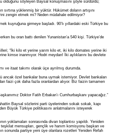
orcu olduğunu söyleyen Baysal konuşmasını şöyle sürdürdü;
ın sırtına yüklenmiş bir yüktür. Hükümet doların artışını
rini zengin etmek mi? Neden müdahale edilmiyor?
mek kuyruğuna girmeye başladı. 90’lı yıllardaki eski Türkiye bu
erken bu oran battı denilen Yunanistan’a 540 kişi. Türkiye’de
i; “İki kilo et yerine yarım kilo et, iki kilo domates yerine iki
rine kimse inanmıyor. Hodri meydan! İki aylıklarını bu devlete
kımı ve itaat takımı olarak üçe ayrılmış durumda.
dü ancak özel bankalar buna uymak istemiyor. Devlet bankaları
n faizi çok daha fazla oranlardan alıyor. Biz faizin tamamen
.
 Başkanımız Doktor Fatih Erbakan’ı Cumhurbaşkanı yapacağız.”
hattin Baysal sözlerini parti üyelerinden sokak sokak, kapı
den Büyük Türkiye politikasını anlatmalarını isteyerek
arının yoklamaları sonrasında divan toplantısı yapıldı. Yeniden
ri, teşkilat mensupları, gençlik ve hanım komisyonu başkan ve
mın sonunda partiye yeni üye olanlara rozetleri Yeniden Refah