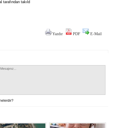
l tarafından takıld
Yazdır
PDF
E-Mail
nelerdir?