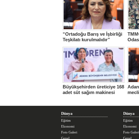
“Ortadoğu Barış ve İşbirliği
TMMO
Teşkilatı kurulmalıdır”
Odas
Hasta
Büyükşehirden üreticiye 168
Adana
adet süt sağım makinesi
mecl
Dünya
Dünya
Eğitim
Eğitim
Ekonomi
Ekonomi
Foto Galeri
Foto Galer
Genel
Genel