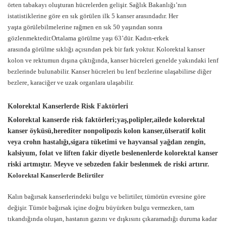
örten tabakayı oluşturan hücrelerden gelişir. Sağlık Bakanlığı’nın
istatistiklerine göre en sık görülen ilk 5 kanser arasındadır. Her
yaşta görülebilmelerine rağmen en sık 50 yaşından sonra
gözlenmektedir.Ortalama görülme yaşı 63’dür. Kadın-erkek
arasında görülme sıklığı açısından pek bir fark yoktur. Kolorektal kanser
kolon ve rektumun dışına çıktığında, kanser hücreleri genelde yakındaki lenf
bezlerinde bulunabilir. Kanser hücreleri bu lenf bezlerine ulaşabilirse diğer
bezlere, karaciğer ve uzak organlara ulaşabilir.
Kolorektal Kanserlerde Risk Faktörleri
Kolorektal kanserde risk faktörleri;yaş,polipler,ailede kolorektal
kanser öyküsü,herediter nonpolipozis kolon kanser,ülseratif kolit
veya crohn hastalığı,sigara tüketimi ve hayvansal yağdan zengin,
kalsiyum, folat ve liften fakir diyetle beslenenlerde kolorektal kanser
riski artmıştır. Meyve ve sebzeden fakir beslenmek de riski artırır.
Kolorektal Kanserlerde Belirtiler
Kalın bağırsak kanserlerindeki bulgu ve belirtiler, tümörün evresine göre
değişir. Tümör bağırsak içine doğru büyürken bulgu vermezken, tam
tıkandığında oluşan, hastanın gazını ve dışkısını çıkaramadığı duruma kadar