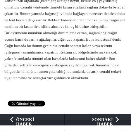
kanser uzak organlara (karaciğer, akciğer, beyin, kemik vb.) yayılmamış
olmalıdır. Cerrahi yöntemde tümörlü kısım etraftaki sağlam dokuyla beraber
çıkartılır. Bunun yanında bağırsağı vücuda bağlayan mezenter denilen doku
ve lenf bezleri de çıkartılır. Rektum kanserlerinde tümör kalın bağırsağın sol
tarafının bir kısmı ile birlikte alınır ve iki uç birbirine birleştirilir.
Birleştirmenin mümkün olmadığı durumlarda cerrah, sağlam bağırsağın
ucunu karın duvarına ağızlaştırır, diğer ucu kapatır. Buna kolostomi denir.
Çoğu hastada bu durum geçicidir, cerrahi sonrası kolon veya rektum
iyileşmesi tamamlanınca kapatılır. Rektum alt bölgelerinde makata çok
yakın kısımlarda tümörü olan hastalarda kolostomi kalıcı olabilir. Son
yıllarda özellikle karaciğere ve akciğere yayılan bağırsak tümörlerinde o
bölgedeki tümörü tamamen çıkartıldığı durumlarda da artık cerrahi tedavi
uygulanmakta ve sonuçlar yüz güldürücü olmaktadır.
ÖNCEKİ
SONRAKİ
HABER
HABER