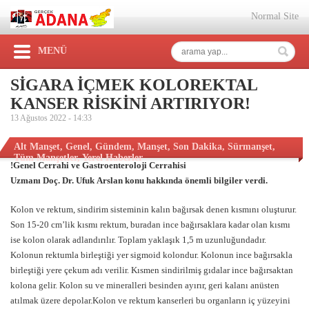
Normal Site
MENÜ
SİGARA İÇMEK KOLOREKTAL
KANSER RİSKİNİ ARTIRIYOR!
13 Ağustos 2022 -
14:33
Alt Manşet
,
Genel
,
Gündem
,
Manşet
,
Son Dakika
,
Sürmanşet
,
Tüm Manşetler
,
Yerel Haberler
!Genel Cerrahi ve Gastroenteroloji Cerrahisi
Uzmanı Doç. Dr. Ufuk Arslan konu hakkında önemli bilgiler verdi.
Kolon ve rektum, sindirim sisteminin kalın bağırsak denen kısmını oluşturur.
Son 15-20 cm’lik kısmı rektum, buradan ince bağırsaklara kadar olan kısmı
ise kolon olarak adlandırılır. Toplam yaklaşık 1,5 m uzunluğundadır.
Kolonun rektumla birleştiği yer sigmoid kolondur. Kolonun ince bağırsakla
birleştiği yere çekum adı verilir. Kısmen sindirilmiş gıdalar ince bağırsaktan
kolona gelir. Kolon su ve mineralleri besinden ayırır, geri kalanı anüsten
atılmak üzere depolar.Kolon ve rektum kanserleri bu organların iç yüzeyini