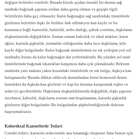
değişen belirtiler verebilir. Burada klinik açıdan önemli bir durum sağ
taraftaki bağırsak çapının soldan daha geniş olması ve geçişle ilgili
belirtilerin daha geç olmasıdır. Kalın bağırsağın sağ tarafındaki tümörlerde
gözlenen belirtiler dışkı ile birlikte fark edilmeyen kan kaybı ve bu
kanamaya bağlı kansızlık, halsizlik, nefes darlığı, çabuk yorulma, dışkılama
alışkanlarında değişikliktir. Zaman zaman kabızlık ve ishal atakları, karın
ağrısı, karında şişkinlik, normalde olduğundan daha ince dışkılama, kilo
kaybı diğer bulgulardır. Kalın bağırsak tümörlerinin en sık yerleşim yeri sol
taraftadır, burası da kalın bağırsağın dar yerlerindendir. Bu yüzden sol taraf
tümörlerinde bağırsak tıkanıkları karşımıza daha çok çıkmaktadır. Rektum
tarafında yani makata yakın kısımdaki tümörlerde en sık bulgu, dışkıya kan
bulaşmasıdır. Burada dikkat edilecek durumlardan birisi hemoroid denen
hastalıkta da dışkıda kan gözlenir ve kişi bu durumu karıştırarak teşhis ve
tedaviyi geciktirebilir. Dışkılama alışkanlıklarında değişiklik, dışkı çapının
incelmesi, kabızlık, dışkılama sonrası tam boşalamama, karında şişkinlik
gözlenen diğer bulgulardır. Bu bulgulardan şüphelendiğinizde doktora
başvurmalısınız.
Kolorektal Kanserlerde Tedavi
Cerrahi tedavi, kanserin tedavisinde ana basamağı oluşturur. Ama bunun için