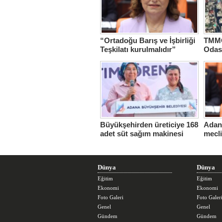
“Ortadoğu Barış ve İşbirliği
TMMO
Teşkilatı kurulmalıdır”
Odas
Hasta
Büyükşehirden üreticiye 168
Adana
adet süt sağım makinesi
mecl
Dünya
Dünya
Eğitim
Eğitim
Ekonomi
Ekonomi
Foto Galeri
Foto Galer
Genel
Genel
Gündem
Gündem