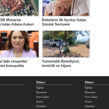
B Mimarlar
Bebelerin İlk Ayrılışı-Salya
ı’ndan Adana Askeri
Sümük Serüveni
ne için çağrı…
’daki cinayetler
Yumurtalık Belediyesi,
iste konuşuldu
temizlik ve hijyen
seferberliğini sürdürüyor
Dünya
Dünya
Eğitim
Eğitim
Ekonomi
Ekonomi
i
Foto Galeri
Foto Galeri
Genel
Genel
Gündem
Gündem