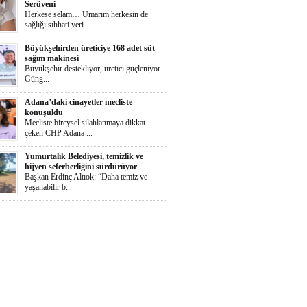
Serüveni
Herkese selam… Umarım herkesin de
sağlığı sıhhati yeri...
Büyükşehirden üreticiye 168 adet süt
sağım makinesi
Büyükşehir destekliyor, üretici güçleniyor
Güng...
Adana’daki cinayetler mecliste
konuşuldu
Mecliste bireysel silahlanmaya dikkat
çeken CHP Adana ...
Yumurtalık Belediyesi, temizlik ve
hijyen seferberliğini sürdürüyor
Başkan Erdinç Altıok: “Daha temiz ve
yaşanabilir b...
Ortaya Karışık
Herkese selaammm…Adana’nın cayır
cayır sıcağında günde...
Zeydan Karalar Yüreğir seçiminde
sorumluluk üstlendi.
Yüreğir Yeniden Kazanıldı Örgütlü
birliktelik Yüreğ...