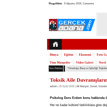
Hoşgeldiniz
8 Ağustos 2026, Cumartesi
Dünya
Eğitim
Ekonomi
Foto Ga
Tüm Manşetler
Video Galeri
Yerel
Son Dakika
TMMOB Mimarlar Odası’ndan Adana
Toksik Aile Davranışların
admin
| 25 Eylül 2025 |
Alt Manşet
,
Genel
,
Günde
Psikolog Duru Erdem konu hakkında ön
Her ne kadar kültürel farklılıklara göre 