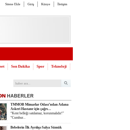
Sitene Ekle
Giriş
Künye
İletişim
set
Son Dakika
Spor
Teknoloji
ON
HABERLER
TMMOB Mimarlar Odası’ndan Adana
Askeri Hastane için çağrı…
“Kent belleği satılamaz, korunmalıdır!”
“Cumhur...
Bebelerin İlk Ayrılışı-Salya Sümük