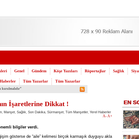
leri
Genel
Gündem
Köşe Yazıları
Röportajlar
Sağlık
Siya
 Haberler
Tüm Yazarlar
Tüm Yazarlar
 Askeri Hastane için çağrı…
EN
S
ın İşaretlerine Dikkat !
m
,
Manşet
,
Sağlık
,
Son Dakika
,
Sürmanşet
,
Tüm Manşetler
,
Yerel Haberler
A-
A+
emli bilgiler verdi.
değişim gösterse de “aile” kelimesi birçok karmaşık duyguyu akla