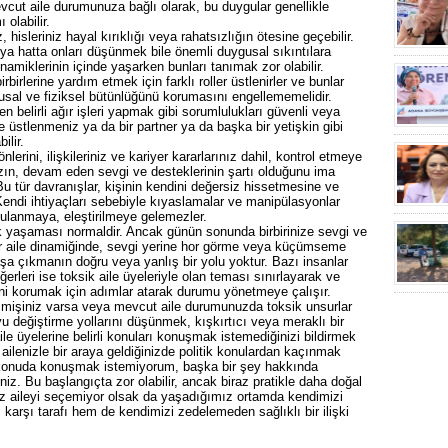
evcut aile durumunuza bağlı olarak, bu duygular genellikle
olabilir.
 hisleriniz hayal kırıklığı veya rahatsızlığın ötesine geçebilir.
ya hatta onları düşünmek bile önemli duygusal sıkıntılara
inamiklerinin içinde yaşarken bunları tanımak zor olabilir.
irlerine yardım etmek için farklı roller üstlenirler ve bunlar
usal ve fiziksel bütünlüğünü korumasını engellememelidir.
n belirli ağır işleri yapmak gibi sorumlulukları güvenli veya
e üstlenmeniz ya da bir partner ya da başka bir yetişkin gibi
ilir.
lerini, ilişkileriniz ve kariyer kararlarınız dahil, kontrol etmeye
nızın, devam eden sevgi ve desteklerinin şartı olduğunu ima
 Bu tür davranışlar, kişinin kendini değersiz hissetmesine ve
Kendi ihtiyaçları sebebiyle kıyaslamalar ve manipülasyonlar
rgulanmaya, eleştirilmeye gelemezler.
 yaşaması normaldir. Ancak günün sonunda birbirinize sevgi ve
ir aile dinamiğinde, sevgi yerine hor görme veya küçümseme
başa çıkmanın doğru veya yanlış bir yolu yoktur. Bazı insanlar
erleri ise toksik aile üyeleriyle olan teması sınırlayarak ve
erini korumak için adımlar atarak durumu yönetmeye çalışır.
çmişiniz varsa veya mevcut aile durumunuzda toksik unsurlar
u değiştirme yollarını düşünmek, kışkırtıcı veya meraklı bir
le üyelerine belirli konuları konuşmak istemediğinizi bildirmek
n, ailenizle bir araya geldiğinizde politik konulardan kaçınmak
Bu konuda konuşmak istemiyorum, başka bir şey hakkında
niz. Bu başlangıçta zor olabilir, ancak biraz pratikle daha doğal
z aileyi seçemiyor olsak da yaşadığımız ortamda kendimizi
 karşı tarafı hem de kendimizi zedelemeden sağlıklı bir ilişki