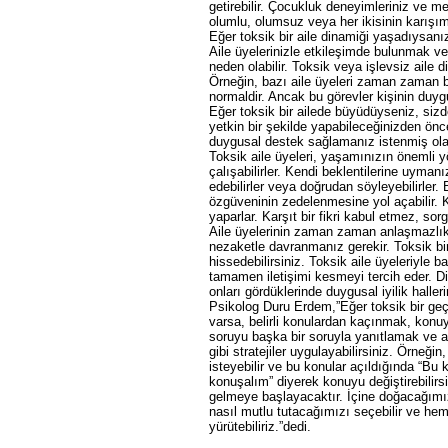
getirebilir. Çocukluk deneyimleriniz ve m
olumlu, olumsuz veya her ikisinin karışımı 
Eğer toksik bir aile dinamiği yaşadıysanız,
Aile üyelerinizle etkileşimde bulunmak ve
neden olabilir. Toksik veya işlevsiz aile d
Örneğin, bazı aile üyeleri zaman zaman birb
normaldir. Ancak bu görevler kişinin duyg
Eğer toksik bir ailede büyüdüyseniz, sizde
yetkin bir şekilde yapabileceğinizden önc
duygusal destek sağlamanız istenmiş olab
Toksik aile üyeleri, yaşamınızın önemli yön
çalışabilirler. Kendi beklentilerine uyma
edebilirler veya doğrudan söyleyebilirler.
özgüveninin zedelenmesine yol açabilir. 
yaparlar. Karşıt bir fikri kabul etmez, so
Aile üyelerinin zaman zaman anlaşmazlık
nezaketle davranmanız gerekir. Toksik b
hissedebilirsiniz. Toksik aile üyeleriyle 
tamamen iletişimi kesmeyi tercih eder. Diğ
onları gördüklerinde duygusal iyilik hall
Psikolog Duru Erdem,”Eğer toksik bir ge
varsa, belirli konulardan kaçınmak, konuy
soruyu başka bir soruyla yanıtlamak ve ai
gibi stratejiler uygulayabilirsiniz. Örneği
isteyebilir ve bu konular açıldığında “
konuşalım” diyerek konuyu değiştirebilirsi
gelmeye başlayacaktır. İçine doğacağımı
nasıl mutlu tutacağımızı seçebilir ve hem
yürütebiliriz.”dedi.