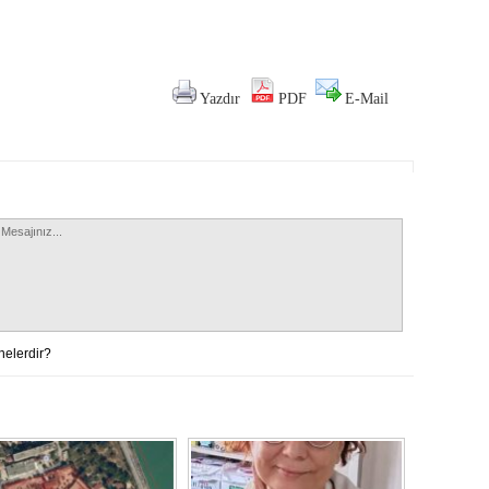
Yazdır
PDF
E-Mail
nelerdir?