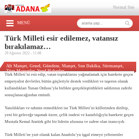
Normal Site
MENÜ
Türk Milleti esir edilemez, vatansız
bırakılamaz…
29 Ağustos 2022 -
11:08
Alt Manşet
,
Genel
,
Gündem
,
Manşet
,
Son Dakika
,
Sürmanşet
,
Tüm Manşetler
,
Yerel Haberler
Türk Milleti’ni esir edip, vatan topraklarını yağmalamak için harekete geçen
emperyalist devletler, bütün güçleriyle destek verdikleri ve taşeron olarak
kullandıkları Yunan Ordusu’yla birlikte gerçekleştirdikleri saldırının zaferle
sonuçlanacağından emindi.
Yanıldıkları ve tahmin etmedikleri ise Türk Milleti’ni küllerinden diriltip,
yeni bir geleceğe taşımak üzere, çelik iradesi ve kararlılığıyla harekete geçen
Mustafa Kemal Atatürk gibi bir liderin ulusuna ve zafere olan inancıydı.
Türk Milleti’ne yurt olarak kalan Anadolu’yu işgal etmeye yeltenenler