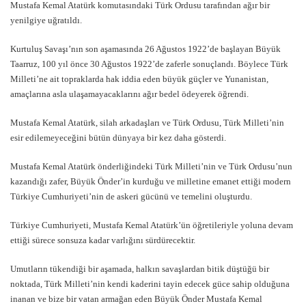
Mustafa Kemal Atatürk komutasındaki Türk Ordusu tarafından ağır bir
yenilgiye uğratıldı.
Kurtuluş Savaşı’nın son aşamasında 26 Ağustos 1922’de başlayan Büyük
Taarruz, 100 yıl önce 30 Ağustos 1922’de zaferle sonuçlandı. Böylece Türk
Milleti’ne ait topraklarda hak iddia eden büyük güçler ve Yunanistan,
amaçlarına asla ulaşamayacaklarını ağır bedel ödeyerek öğrendi.
Mustafa Kemal Atatürk, silah arkadaşları ve Türk Ordusu, Türk Milleti’nin
esir edilemeyeceğini bütün dünyaya bir kez daha gösterdi.
Mustafa Kemal Atatürk önderliğindeki Türk Milleti’nin ve Türk Ordusu’nun
kazandığı zafer, Büyük Önder’in kurduğu ve milletine emanet ettiği modern
Türkiye Cumhuriyeti’nin de askeri gücünü ve temelini oluşturdu.
Türkiye Cumhuriyeti, Mustafa Kemal Atatürk’ün öğretileriyle yoluna devam
ettiği sürece sonsuza kadar varlığını sürdürecektir.
Umutların tükendiği bir aşamada, halkın savaşlardan bitik düştüğü bir
noktada, Türk Milleti’nin kendi kaderini tayin edecek güce sahip olduğuna
inanan ve bize bir vatan armağan eden Büyük Önder Mustafa Kemal