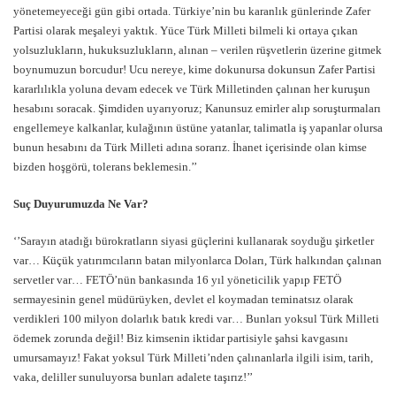
yönetemeyeceği gün gibi ortada. Türkiye’nin bu karanlık günlerinde Zafer
Partisi olarak meşaleyi yaktık. Yüce Türk Milleti bilmeli ki ortaya çıkan
yolsuzlukların, hukuksuzlukların, alınan – verilen rüşvetlerin üzerine gitmek
boynumuzun borcudur! Ucu nereye, kime dokunursa dokunsun Zafer Partisi
kararlılıkla yoluna devam edecek ve Türk Milletinden çalınan her kuruşun
hesabını soracak. Şimdiden uyarıyoruz; Kanunsuz emirler alıp soruşturmaları
engellemeye kalkanlar, kulağının üstüne yatanlar, talimatla iş yapanlar olursa
bunun hesabını da Türk Milleti adına sorarız. İhanet içerisinde olan kimse
bizden hoşgörü, tolerans beklemesin.’’
Suç Duyurumuzda Ne Var?
‘’Sarayın atadığı bürokratların siyasi güçlerini kullanarak soyduğu şirketler
var… Küçük yatırımcıların batan milyonlarca Doları, Türk halkından çalınan
servetler var… FETÖ’nün bankasında 16 yıl yöneticilik yapıp FETÖ
sermayesinin genel müdürüyken, devlet el koymadan teminatsız olarak
verdikleri 100 milyon dolarlık batık kredi var… Bunları yoksul Türk Milleti
ödemek zorunda değil! Biz kimsenin iktidar partisiyle şahsi kavgasını
umursamayız! Fakat yoksul Türk Milleti’nden çalınanlarla ilgili isim, tarih,
vaka, deliller sunuluyorsa bunları adalete taşırız!’’