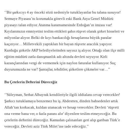
‘’Bir şarkıcıyı 4 ay önceki sözü nedeniyle tutuklayanlar bu talana susuyor!
Sermaye Piyasası’nı korumakla görevli eski Bank Asya Genel Müdürü
piyasayı talan ediyor. Atanma kararnamesinde Erdoğan’ın imzası var!
Kıyılarımızın emniyetini teslim ettikleri şahıs rüşvet olarak şirket hisseleri ve
milyonlar alıyor. Belki de kıyı bankacılığı hesaplarına büyük paralar
kaçırıyor… Milletvekili yaptıkları bir bayan rüşvete aracılık yapıyor.
Kurduğu şirketle AKP belediyelerinden sayısız iş alıyor. Ortağı olan ilçe milli
eğitim müdürü zatla danışmanlık adı altında devleti soyuyor. Kirli
kazançlarından vergi de vermemek için naylon faturalar kullanıyor. Suç
duyurumuzda ne var? Şantajlar, tehditler, şirketlere çökmeler var…’’
Bu Çetelerin Defterini Düreceğiz
‘’Süleyman, Serhat Albayrak kendileriyle ilgili iddialara cevap verecekler!
Şarkıcı tutuklamaya benzemez bu iş. Abdestten, dinden bahsedenler artık
Allah’tan korkacak, kuldan utanacak ve hesap verecekler. Devleti ‘rüşveti
ona verme bana ver, o fazla paranı alır’ diyenlere teslim etmeyeceğiz. Bu
çetelerin defterini düreceğiz. Kamudan çalınanları geri alıp gariban Türk’e
vereceğiz. Devleti aziz Türk Milet’ine iade edeceğiz.’’