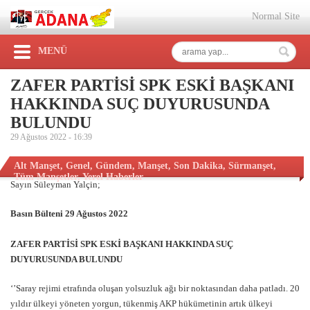
Normal Site
MENÜ
ZAFER PARTİSİ SPK ESKİ BAŞKANI
HAKKINDA SUÇ DUYURUSUNDA
BULUNDU
29 Ağustos 2022 -
16:39
Alt Manşet
,
Genel
,
Gündem
,
Manşet
,
Son Dakika
,
Sürmanşet
,
Tüm Manşetler
,
Yerel Haberler
Sayın Süleyman Yalçin;
Basın Bülteni 29 Ağustos 2022
ZAFER PARTİSİ SPK ESKİ BAŞKANI HAKKINDA SUÇ
DUYURUSUNDA BULUNDU
‘’Saray rejimi etrafında oluşan yolsuzluk ağı bir noktasından daha patladı. 20
yıldır ülkeyi yöneten yorgun, tükenmiş AKP hükümetinin artık ülkeyi