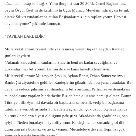
düzenden hesap soracağız. Yarın (bugün) saat 20.30’da Genel Başkanımız
Sayın Özgür Özel’in de katılımıyla Uğur Mumcu Meydanı’nda siyasi tutsak
olarak Silivri zindanlarına atılan Başkanlarımız için toplanıyoruz. Herkesi
davet ediyoruz” şeklinde konuştu.
“YAPILAN DARBEDİR”
Milletvekillerinin ziyaretinde yazılı mesaj veren Başkan Zeydan Karalar,
şunları kaydetti:
“Adanalı kardeşlerim, canlarım. Sizlerin beni ne kadar sevdiğinizi ve
güvendiğinizi biliyorum. Benim de size karşı hissettiklerim aynı.
Milletvekillerimiz Müzeyyen Şevkin, Ayhan Barut, Orhan Sümer ve Aysu
Bankoğlu ziyaretime geldiler. Kardeşlerim gözaltından bu yana buradalar. Bu
davanın sadece şahsıma yapılmadığını biliyorsunuz. Partimize ve demokrasi
mücadelesine yapılan bir darbedir. Biz de hata olur ama para işi olmaz. Bütün
Türkiye bilir. Aynı iki davada bir başkasına serbestlik verip bir başkasına
tutuklama vermek aslında Türk adaleti açısından çok üzücü. Aynı zamanda
bu tutuklamaların siyasi olduğunu pekiştirir. Arkadaşlar da gördüler ki, ben
iyiyim. Neden buradayım, iyi biliyorum. Kardeşiniz her zamanki gibi dik
duruşunu asla bozmaz ve taviz vermez. Mücadeleye devam. Hepinizi çok
seviyor, hasretle kucaklıyorum.”