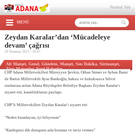
Normal Site
MENÜ
Zeydan Karalar’dan ‘Mücadeleye
devam’ çağrısı
10 Temmuz 2025 -
10:47
Alt Manşet
,
Genel
,
Gündem
,
Manşet
,
Son Dakika
,
Sürmanşet
,
Tüm Manşetler
,
Yerel Haberler
CHP Adana Milletvekilleri Müzeyyen Şevkin, Orhan Sümer ve Ayhan Barut
ile Bartın Milletvekili Aysu Bankoğlu, haksız ve hukuksuzca Silivri
zindanına atılan Adana Büyükşehir Belediye Başkanı Zeydan Karalar’ı
ziyaret etti, kararlılıklarını paylaştı.
CHP’li Milletvekilleri Zeydan Karalar’ı ziyaret etti
“Neden buradayım, iyi biliyorum”
“Kardeşiniz dik duruşunu asla bozmaz ve taviz vermez”