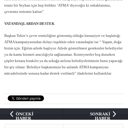
temiz bir Seyhan için hep birlikte ‘ATMA’ diyeceğiz ki sokaklarımız,
çevremiz tertemiz kalsın”
VATANDAŞLARDAN DESTEK
Başkan Tekin’e çevre temizliğine göstermiş olduğu hassasiyet ve başlattığı
ATMA kampanyasından dolayı teşekkür eden vatandaşlar ise “ Yaşam, doğa
bizim için. Eğitim ailede başlıyor. Ailede gösterilmesi gerekenler belediyeler
ya da kamu hizmeti aracılığıyla sağlanamaz. Konteynerler boş dururken
çöpler kenara bırakılır ya da sokağa atılırsa belediyelerimizin buna yapacağı
bir şey olmaz. Belediye başkanımıza bu anlamlı ATMA kampanyası
mücadelesinde sonuna kadar destek verilmeli” ifadelerini kullandılar.
ÖNCEKİ
SONRAKİ
HABER
HABER