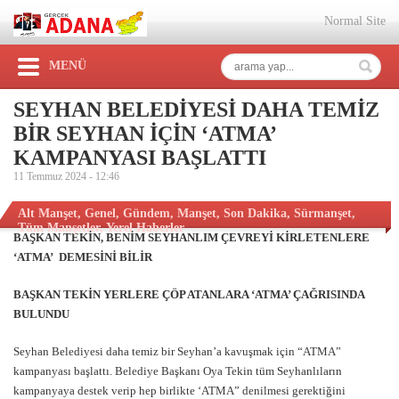
Normal Site
MENÜ
SEYHAN BELEDİYESİ DAHA TEMİZ
BİR SEYHAN İÇİN ‘ATMA’
KAMPANYASI BAŞLATTI
11 Temmuz 2024 -
12:46
Alt Manşet
,
Genel
,
Gündem
,
Manşet
,
Son Dakika
,
Sürmanşet
,
Tüm Manşetler
,
Yerel Haberler
BAŞKAN TEKİN, BENİM SEYHANLIM ÇEVREYİ KİRLETENLERE
‘ATMA’ DEMESİNİ BİLİR
BAŞKAN TEKİN YERLERE ÇÖP ATANLARA ‘ATMA’ ÇAĞRISINDA
BULUNDU
Seyhan Belediyesi daha temiz bir Seyhan’a kavuşmak için “ATMA”
kampanyası başlattı. Belediye Başkanı Oya Tekin tüm Seyhanlıların
kampanyaya destek verip hep birlikte ‘ATMA” denilmesi gerektiğini