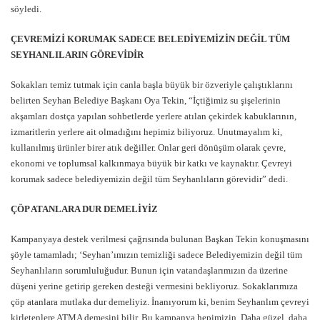
söyledi.
ÇEVREMİZİ KORUMAK SADECE BELEDİYEMİZİN DEĞİL TÜM
SEYHANLILARIN GÖREVİDİR
Sokakları temiz tutmak için canla başla büyük bir özveriyle çalıştıklarını
belirten Seyhan Belediye Başkanı Oya Tekin, “İçtiğimiz su şişelerinin
akşamları dostça yapılan sohbetlerde yerlere atılan çekirdek kabuklarının,
izmaritlerin yerlere ait olmadığını hepimiz biliyoruz. Unutmayalım ki,
kullanılmış ürünler birer atık değiller. Onlar geri dönüşüm olarak çevre,
ekonomi ve toplumsal kalkınmaya büyük bir katkı ve kaynaktır. Çevreyi
korumak sadece belediyemizin değil tüm Seyhanlıların görevidir” dedi.
ÇÖP ATANLARA DUR DEMELİYİZ
Kampanyaya destek verilmesi çağrısında bulunan Başkan Tekin konuşmasını
şöyle tamamladı; ‘Seyhan’ımızın temizliği sadece Belediyemizin değil tüm
Seyhanlıların sorumluluğudur. Bunun için vatandaşlarımızın da üzerine
düşeni yerine getirip gereken desteği vermesini bekliyoruz. Sokaklarımıza
çöp atanlara mutlaka dur demeliyiz. İnanıyorum ki, benim Seyhanlım çevreyi
kirletenlere ATMA demesini bilir. Bu kampanya hepimizin. Daha güzel, daha